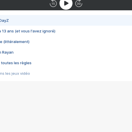
 DayZ
 a 13 ans (et vous l'avez ignoré)
e (littéralement)
im Rayan
 toutes les règles
s les jeux vidéo
us choquant de Rockstar ? - Le scandale BULLY
e plus moche de Steam
du RÊVE tourne au CAUCHEMAR
pendant 8 heures
it… à tort