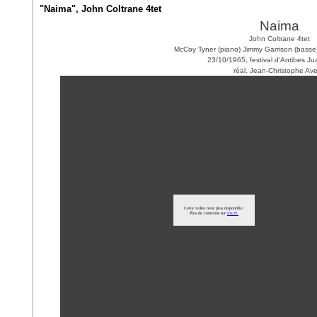
"Naima", John Coltrane 4tet
Naima
John Coltrane 4tet
McCoy Tyner (piano) Jimmy Garrison (basse)
23/10/1965, festival d'Antibes Ju
réal. Jean-Christophe Ave