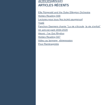
dessin
actrices
ARTICLES RÉCENTS
Ella Fitzgerald and the Duke Ellington Orchestra
Hotties Reading 948
Lectures pour tous [les incipit saugrenus]
Traité
Fanchon Daemers chante "La vie s'écoule, la vie s'enfuit"
Un ami est parti 1934-2026
Hiromi - I've Got Rhythm
Hotties Reading 947
Adieu au langage, réimpression
Pour Raminagrobis