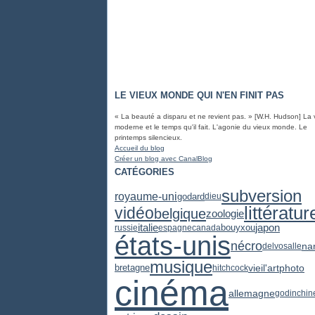
LE VIEUX MONDE QUI N'EN FINIT PAS
« La beauté a disparu et ne revient pas. » [W.H. Hudson] La 
moderne et le temps qu'il fait. L'agonie du vieux monde. Le
printemps silencieux.
Accueil du blog
Créer un blog avec CanalBlog
CATÉGORIES
subversion
royaume-uni
godard
dieu
littératur
vidéo
belgique
zoologie
japon
italie
russie
espagne
canada
bouyxou
états-unis
nécro
na
delvosalle
musique
vieil'art
photo
bretagne
hitchcock
cinéma
allemagne
godin
chin