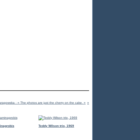
ragowska : « The photos are just the cherry on the cake. »
inagrobis
Teddy Wilson trio, 1969