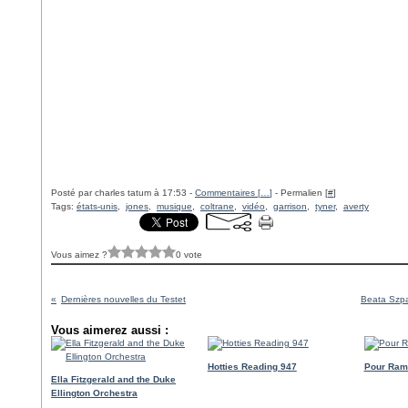
Posté par charles tatum à 17:53 -
Commentaires [
…
]
- Permalien [
#
]
Tags:
états-unis
,
jones
,
musique
,
coltrane
,
vidéo
,
garrison
,
tyner
,
averty
Vous aimez ?
0 vote
Dernières nouvelles du Testet
Beata Szpa
Vous aimerez aussi :
Hotties Reading 947
Pour Ram
Ella Fitzgerald and the Duke
Ellington Orchestra