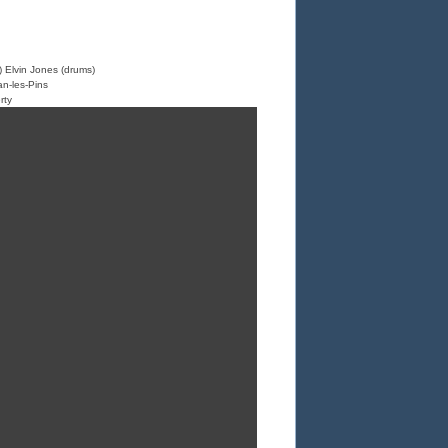
 Elvin Jones (drums)
an-les-Pins
rty