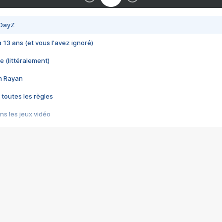
 DayZ
 a 13 ans (et vous l'avez ignoré)
e (littéralement)
im Rayan
 toutes les règles
s les jeux vidéo
us choquant de Rockstar ? - Le scandale BULLY
e plus moche de Steam
du RÊVE tourne au CAUCHEMAR
pendant 8 heures
it… à tort
umiliés par un jeu vidéo