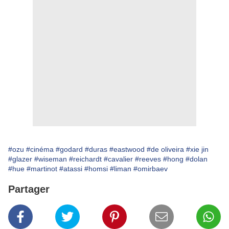
#ozu
#cinéma
#godard
#duras
#eastwood
#de oliveira
#xie jin
#glazer
#wiseman
#reichardt
#cavalier
#reeves
#hong
#dolan
#hue
#martinot
#atassi
#homsi
#liman
#omirbaev
Partager