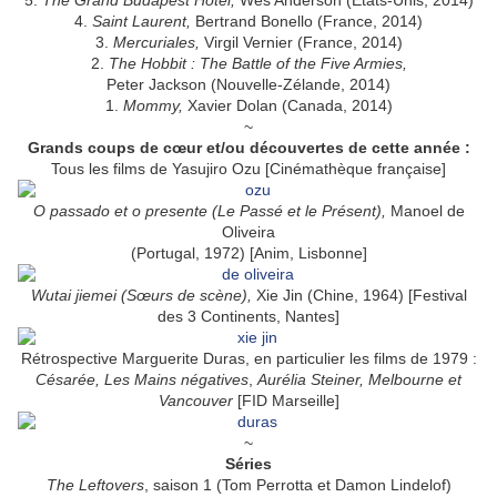
5.
The Grand Budapest Hotel,
Wes Anderson (États-Unis, 2014)
4.
Saint Laurent,
Bertrand Bonello (France, 2014)
3.
Mercuriales,
Virgil Vernier (France, 2014)
2.
The Hobbit : The Battle of the Five Armies,
Peter Jackson (Nouvelle-Zélande, 2014)
1.
Mommy,
Xavier Dolan (Canada, 2014)
~
Grands coups de cœur et/ou découvertes de cette année :
Tous les films de Yasujiro Ozu [Cinémathèque française]
O passado et o presente (Le Passé et le Présent),
Manoel de
Oliveira
(Portugal, 1972) [Anim, Lisbonne]
Wutai jiemei (Sœurs de scène),
Xie Jin (Chine, 1964) [Festival
des 3 Continents, Nantes]
Rétrospective Marguerite Duras, en particulier les films de 1979 :
Césarée,
Les Mains négatives
,
Aurélia Steiner, Melbourne et
Vancouver
[FID Marseille]
~
Séries
The Leftovers
, saison 1 (Tom Perrotta et Damon Lindelof)