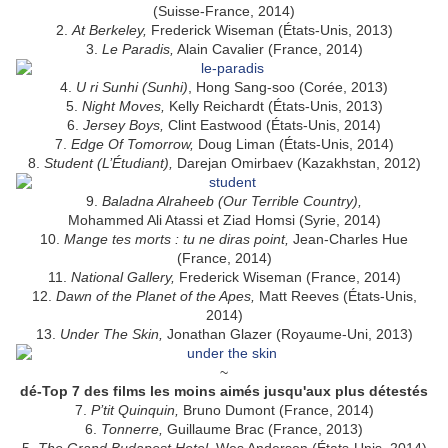
(Suisse-France, 2014)
2.
At Berkeley,
Frederick Wiseman (États-Unis, 2013)
3.
Le Paradis,
Alain Cavalier (France, 2014)
4.
U ri Sunhi (Sunhi)
, Hong Sang-soo (Corée, 2013)
5.
Night Moves,
Kelly Reichardt (États-Unis, 2013)
6.
Jersey Boys,
Clint Eastwood (États-Unis, 2014)
7.
Edge Of Tomorrow,
Doug Liman (États-Unis, 2014)
8.
Student (L’Étudiant),
Darejan Omirbaev (Kazakhstan, 2012)
9.
Baladna Alraheeb (Our Terrible Country),
Mohammed Ali Atassi et Ziad Homsi (Syrie, 2014)
10.
Mange tes morts : tu ne diras point,
Jean-Charles Hue
(France, 2014)
11.
National Gallery,
Frederick Wiseman (France, 2014)
12.
Dawn of the Planet of the Apes,
Matt Reeves (États-Unis,
2014)
13.
Under The Skin,
Jonathan Glazer (Royaume-Uni, 2013)
~
dé-Top 7 des films les moins aimés jusqu'aux plus détestés
7.
P’tit Quinquin,
Bruno Dumont (France, 2014)
6.
Tonnerre,
Guillaume Brac (France, 2013)