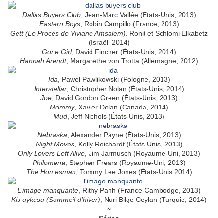
Dallas Buyers Club
, Jean-Marc Vallée (États-Unis, 2013)
Eastern Boys
, Robin Campillo (France, 2013)
Gett (Le Procès de Viviane Amsalem)
, Ronit et Schlomi Elkabetz
(Israël, 2014)
Gone Girl
, David Fincher (États-Unis, 2014)
Hannah Arendt
, Margarethe von Trotta (Allemagne, 2012)
Ida
, Pawel Pawlikowski (Pologne, 2013)
Interstellar
, Christopher Nolan (États-Unis, 2014)
Joe
, David Gordon Green (États-Unis, 2013)
Mommy
, Xavier Dolan (Canada, 2014)
Mud
, Jeff Nichols (États-Unis, 2013)
Nebraska
, Alexander Payne (États-Unis, 2013)
Night Moves
, Kelly Reichardt (États-Unis, 2013)
Only Lovers Left Alive
, Jim Jarmusch (Royaume-Uni, 2013)
Philomena
, Stephen Frears (Royaume-Uni, 2013)
The Homesman
, Tommy Lee Jones (États-Unis 2014)
L’image manquante
, Rithy Panh (France-Cambodge, 2013)
Kis uykusu (Sommeil d’hiver)
, Nuri Bilge Ceylan (Turquie, 2014)
~