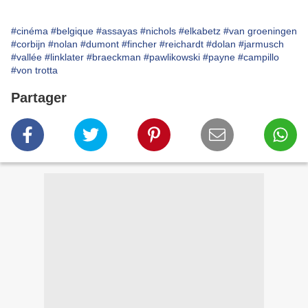
#cinéma
#belgique
#assayas
#nichols
#elkabetz
#van groeningen
#corbijn
#nolan
#dumont
#fincher
#reichardt
#dolan
#jarmusch
#vallée
#linklater
#braeckman
#pawlikowski
#payne
#campillo
#von trotta
Partager