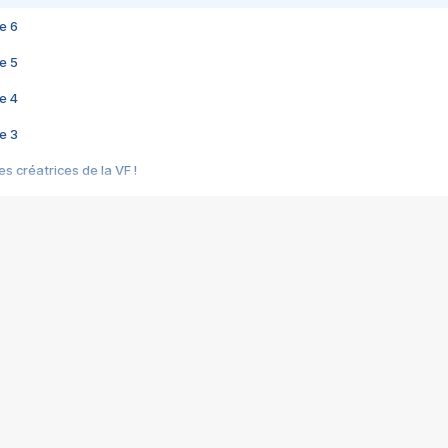
e 6
e 5
e 4
e 3
s créatrices de la VF !
e 2
e 1
e Mektoub My Love arrive enfin ! Rencontre avec Shaïn Boumedine et Sal
i : après Toni en famille
elle réalise le bouleversant Dites lui que je l'aime
ais ! Rencontre autour de Vie privée de Rebecca Zlotowski
 de Marguerite, Grave... Rencontre avec Ella Rumpf