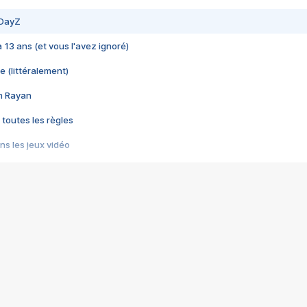
 DayZ
 a 13 ans (et vous l'avez ignoré)
e (littéralement)
im Rayan
 toutes les règles
s les jeux vidéo
us choquant de Rockstar ? - Le scandale BULLY
e plus moche de Steam
du RÊVE tourne au CAUCHEMAR
pendant 8 heures
it… à tort
umiliés par un jeu vidéo