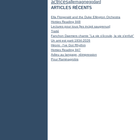
actrices
allemagne
godard
ARTICLES RÉCENTS
Ella Fitzgerald and the Duke Ellington Orchestra
Hotties Reading 948
Lectures pour tous [les incipit saugrenus]
Traité
Fanchon Daemers chante "La vie s'écoule, la vie s'enfuit"
Un ami est parti 1934-2026
Hiromi - I've Got Rhythm
Hotties Reading 947
Adieu au langage, réimpression
Pour Raminagrobis