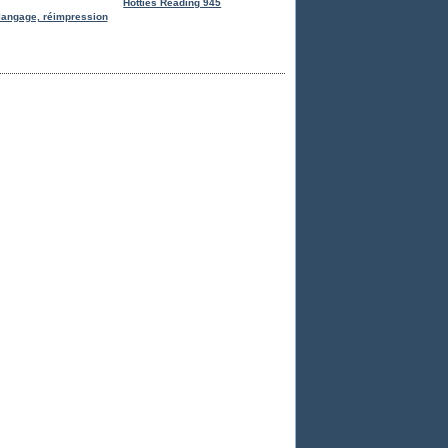
Hotties Reading 945
langage, réimpression