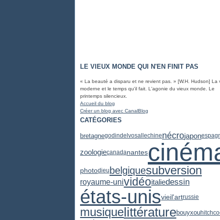
LE VIEUX MONDE QUI N'EN FINIT PAS
« La beauté a disparu et ne revient pas. » [W.H. Hudson] La 
moderne et le temps qu'il fait. L'agonie du vieux monde. Le
printemps silencieux.
Accueil du blog
Créer un blog avec CanalBlog
CATÉGORIES
nécro
japon
bretagne
godin
delvosalle
chine
espag
ciném
zoologie
nantes
canada
subversion
belgique
photo
dieu
vidéo
dessin
royaume-uni
italie
états-unis
vieil'art
russie
littérature
musique
bouyxou
hitchco