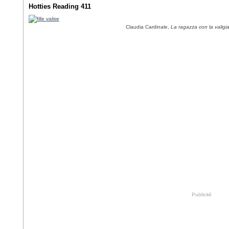
Hotties Reading 411
Claudia Cardinale,
La ragazza con la valigi
Publicité