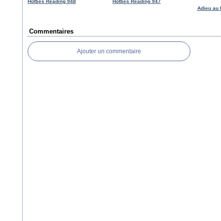
Hotties Reading 948
Hotties Reading 947
Adieu au 
Commentaires
Ajouter un commentaire