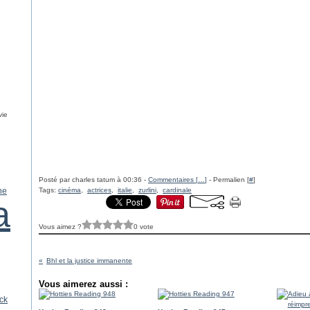
vie
Posté par charles tatum à 00:36 -
Commentaires [
…
]
- Permalien [
#
]
ne
Tags:
cinéma
,
actrices
,
italie
,
zurlini
,
cardinale
a
Vous aimez ?
0 vote
Bhl et la justice immanente
Vous aimerez aussi :
ck