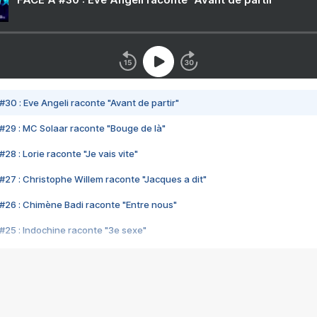
#30 : Eve Angeli raconte "Avant de partir"
#29 : MC Solaar raconte "Bouge de là"
28 : Lorie raconte "Je vais vite"
#27 : Christophe Willem raconte "Jacques a dit"
#26 : Chimène Badi raconte "Entre nous"
#25 : Indochine raconte "3e sexe"
#24 : Zaho raconte "C'est chelou"
#23 : Patrick Bruel raconte "Au café des délices"
#22 : Kyo raconte "Le chemin"