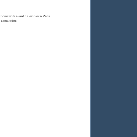
on homework avant de
monter
à Paris.
es camarades.