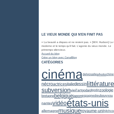
LE VIEUX MONDE QUI N'EN FINIT PAS
« La beauté a disparu et ne revient pas. » [W.H. Hudson] La 
moderne et le temps qu'il fait. L'agonie du vieux monde. Le
printemps silencieux.
Accueil du blog
Créer un blog avec CanalBlog
CATÉGORIES
cinéma
photo
delvosalle
chine
littérature
dessin
nécro
actrices
italie
subversion
zoologie
vieil'art
godard
godin
belgique
japon
bretagne
espagne
dieu
bouyxou
états-unis
vidéo
nantes
musique
royaume-uni
allemagne
hitchco