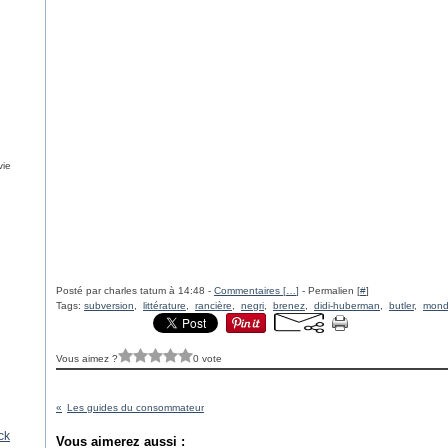
vie
Posté par charles tatum à 14:48 -
Commentaires [
…
]
- Permalien [
#
]
Tags:
subversion
,
littérature
,
rancière
,
negri
,
brenez
,
didi-huberman
,
butler
,
mond
Vous aimez ?
0 vote
Les guides du consommateur
ck
Vous aimerez aussi :