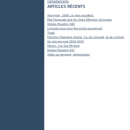
canada
russie
ARTICLES RÉCENTS
Anonyme, 1648. Le plus excellent.
Ella Fitzgerald and the Duke Ellington Orchestra
Hotties Reading 948
Lectures pour tous [les incipit saugrenus]
Traité
Fanchon Daemers chante "La vie s'écoule, la vie s'enfuit"
Un ami est parti 1934-2026
Hiromi - I've Got Rhythm
Hotties Reading 947
Adieu au langage, réimpression