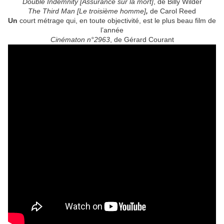
Double Indemnity [Assurance sur la mort]
, de Billy Wilder
The Third Man [Le troisième homme]
,
de Carol Reed
Un
court métrage qui, en toute objectivité, est le plus beau film de
l’année
Cinématon n°2963
, de Gérard Courant