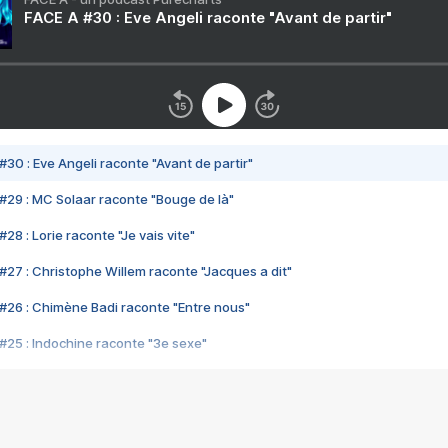
FACE A #30 : Eve Angeli raconte "Avant de partir"
#30 : Eve Angeli raconte "Avant de partir"
#29 : MC Solaar raconte "Bouge de là"
28 : Lorie raconte "Je vais vite"
#27 : Christophe Willem raconte "Jacques a dit"
#26 : Chimène Badi raconte "Entre nous"
#25 : Indochine raconte "3e sexe"
#24 : Zaho raconte "C'est chelou"
#23 : Patrick Bruel raconte "Au café des délices"