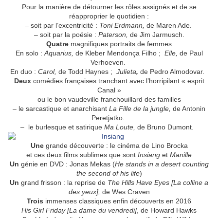
Pour la manière de détourner les rôles assignés et de se
réapproprier le quotidien :
– soit par l’excentricité :
Toni Erdmann,
de Maren Ade.
– soit par la poésie :
Paterson,
de Jim Jarmusch.
Quatre
magnifiques portraits de femmes
En solo :
Aquarius,
de Kleber Mendonça Filho ;
Elle,
de Paul
Verhoeven.
En duo :
Carol,
de Todd Haynes ;
Julieta
,
de Pedro Almodovar.
Deux
comédies françaises tranchant avec l’horripilant « esprit
Canal »
ou le bon vaudeville franchouillard des familles
– le sarcastique et anarchisant
La Fille de la jungle,
de Antonin
Peretjatko.
– le burlesque et satirique
Ma Loute,
de Bruno Dumont.
Une
grande découverte : le cinéma de Lino Brocka
et ces deux films sublimes que sont
Insiang
et
Manille
Un
génie en DVD : Jonas Mekas (
He stands in a desert counting
the second of his life
)
Un
grand frisson : la reprise de
The Hills Have Eyes [La colline a
des yeux],
de Wes Craven
Trois
immenses classiques enfin découverts en 2016
His Girl Friday [La dame du vendredi]
, de Howard Hawks