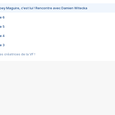
bey Maguire, c'est lui ! Rencontre avec Damien Witecka
e 6
e 5
e 4
e 3
s créatrices de la VF !
e 2
e 1
e Mektoub My Love arrive enfin ! Rencontre avec Shaïn Boumedine et Sal
i : après Toni en famille
elle réalise le bouleversant Dites lui que je l'aime
ais ! Rencontre autour de Vie privée de Rebecca Zlotowski