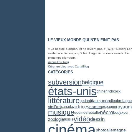
LE VIEUX MONDE QUI N'EN FINIT PAS
« La beauté a disparu et ne revient pas. » [W.H. Hudson] La 
moderne et le temps qu'il fait. L'agonie du vieux monde. Le
printemps silencieux.
Accueil du blog
Créer un blog avec CanalBlog
CATÉGORIES
subversion
belgique
états-unis
chine
hitchcock
littérature
japon
italie
godard
bretagne
dieu
actrices
royaum
vieil'art
nantes
canada
espagne
musique
nécro
godin
delvosalle
bouyxou
vidéo
dessin
zoologie
russie
cinéma
photo
allemagne