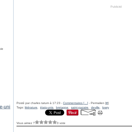
Publicité
vie
Posté par charles tatum à 17:23 -
Commentaires [
…
]
- Permalien [
#
]
e-uni
Tags:
littérature
,
états-unis
,
bretagne
,
saint-nazaire
,
deville
,
lowry
Vous aimez ?
0 vote