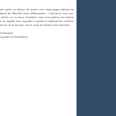
zaire après un détour de quatre cent vingt pages pleines de
 lignes de Malcolm Lowry (
Ultramarine
) : « Qu’est-ce donc qui,
e pêche, un ou deux chalutiers, mais nous aimions les odeurs
 la rapidité avec laquelle il capelait et relâchait les chaînes,
 qui on ne la fait pas, tout à coup les larmes nous viennent.
nt-Nazaire).
e quartier du Petit-Maroc.