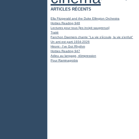
ARTICLES RÉCENTS
Ella Fitzgerald and the Duke Ellington Orchestra
Hotties Reading 948
Lectures pour tous [les incipit saugrenus]
Traité
Fanchon Daemers chante "La vie s'écoule, la vie s'enfuit"
Un ami est parti 1934-2026
Hiromi - I've Got Rhythm
Hotties Reading 947
Adieu au langage, réimpression
Pour Raminagrobis