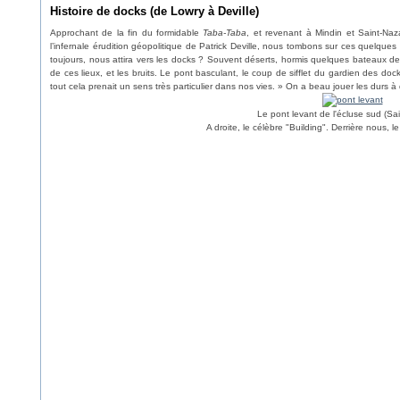
Histoire de docks (de Lowry à Deville)
Approchant de la fin du formidable
Taba-Taba
, et revenant à Mindin et Saint-Na
l’infernale érudition géopolitique de Patrick Deville, nous tombons sur ces quelques
toujours, nous attira vers les docks ? Souvent déserts, hormis quelques bateaux d
de ces lieux, et les bruits. Le pont basculant, le coup de sifflet du gardien des docks,
tout cela prenait un sens très particulier dans nos vies. » On a beau jouer les durs à
Le pont levant de l'écluse sud (Sai
A droite, le célèbre "Building". Derrière nous, l