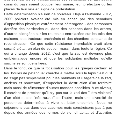
coins du pays iraient occuper leur mairie, leur préfecture ou les
places de leur ville en signe de protestation.
Cette détermination n'a rien de nouveau. Déjà à l'automne 2012,
2000 policiers avaient été mis en échec par des semaines
d'opposition physique extrêmement hétérogène - des personnes
derrière des barricades ou dans des cabanes dans les arbres,
d'autres allongées sur les routes ou entrelacées sur les toits des
maisons, des tracteurs enchaînés et des chantiers constants de
reconstruction. Ce que cette résistance improbable avait alors
suscité c'était un élan de soutien massif dans toute la région. Ce
qui a changé depuis 2012, c'est que la zad est devenue plus
emblématique encore et que les solidarités multiples qu'elle
suscite se sont densifiées.
Dans le fond, ce que la focalisation pour les "pièges cachés" et
les "boules de pétanque" cherche à mettre sous le tapis c'est qu'il
ne s'agit pas simplement pour les habitants et usagers de la zad,
anciens et nouveaux, d'empêcher la destruction d'un territoire
mais aussi de réinventer d'autres mondes possibles. A ce niveau,
il convient de préciser qu'il n'y pas sur la zad des "ultra-violents"
d'un côté et des "néo-ruraux" de l'autre, mais une diversité de
personnes déterminées à vivre et lutter ensemble. Nous ne
séjournons pas dans des casernes mais construisons pas à pas
depuis des années des formes de vie, d'habitat et d’activités