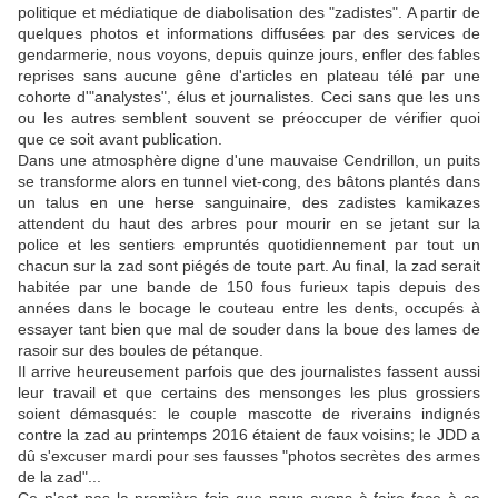
politique et médiatique de diabolisation des "zadistes". A partir de
quelques photos et informations diffusées par des services de
gendarmerie, nous voyons, depuis quinze jours, enfler des fables
reprises sans aucune gêne d'articles en plateau télé par une
cohorte d'"analystes", élus et journalistes. Ceci sans que les uns
ou les autres semblent souvent se préoccuper de vérifier quoi
que ce soit avant publication.
Dans une atmosphère digne d'une mauvaise Cendrillon, un puits
se transforme alors en tunnel viet-cong, des bâtons plantés dans
un talus en une herse sanguinaire, des zadistes kamikazes
attendent du haut des arbres pour mourir en se jetant sur la
police et les sentiers empruntés quotidiennement par tout un
chacun sur la zad sont piégés de toute part. Au final, la zad serait
habitée par une bande de 150 fous furieux tapis depuis des
années dans le bocage le couteau entre les dents, occupés à
essayer tant bien que mal de souder dans la boue des lames de
rasoir sur des boules de pétanque.
Il arrive heureusement parfois que des journalistes fassent aussi
leur travail et que certains des mensonges les plus grossiers
soient démasqués: le couple mascotte de riverains indignés
contre la zad au printemps 2016 étaient de faux voisins; le JDD a
dû s'excuser mardi pour ses fausses "photos secrètes des armes
de la zad"...