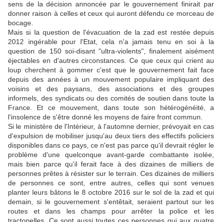
sens de la décision annoncée par le gouvernement finirait par
donner raison à celles et ceux qui auront défendu ce morceau de
bocage.
Mais si la question de l'évacuation de la zad est restée depuis
2012 ingérable pour l'Etat, cela n'a jamais tenu en soi à la
question de 150 soi-disant "ultra-violents", finalement aisément
éjectables en d'autres circonstances. Ce que ceux qui crient au
loup cherchent à gommer c'est que le gouvernement fait face
depuis des années à un mouvement populaire impliquant des
voisins et des paysans, des associations et des groupes
informels, des syndicats ou des comités de soutien dans toute la
France. Et ce mouvement, dans toute son hétérogénéité, a
l'insolence de s'être donné les moyens de faire front commun.
Si le ministère de l'Intérieur, à l'automne dernier, prévoyait en cas
d'expulsion de mobiliser jusqu'au deux tiers des effectifs policiers
disponibles dans ce pays, ce n'est pas parce qu'il devrait régler le
problème d'une quelconque avant-garde combattante isolée,
mais bien parce qu'il ferait face à des dizaines de milliers de
personnes prêtes à résister sur le terrain. Ces dizaines de milliers
de personnes ce sont, entre autres, celles qui sont venues
planter leurs bâtons le 8 octobre 2016 sur le sol de la zad et qui
demain, si le gouvernement s'entêtait, seraient partout sur les
routes et dans les champs pour arrêter la police et les
tractopelles. Ce sont aussi toutes ces personnes qui aux quatre