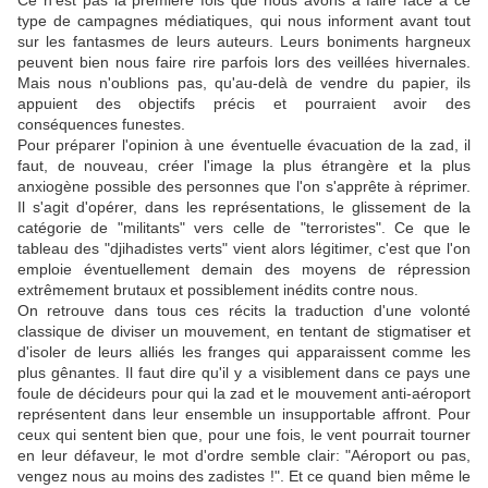
Ce n'est pas la première fois que nous avons à faire face à ce
type de campagnes médiatiques, qui nous informent avant tout
sur les fantasmes de leurs auteurs. Leurs boniments hargneux
peuvent bien nous faire rire parfois lors des veillées hivernales.
Mais nous n'oublions pas, qu'au-delà de vendre du papier, ils
appuient des objectifs précis et pourraient avoir des
conséquences funestes.
Pour préparer l'opinion à une éventuelle évacuation de la zad, il
faut, de nouveau, créer l'image la plus étrangère et la plus
anxiogène possible des personnes que l'on s'apprête à réprimer.
Il s'agit d'opérer, dans les représentations, le glissement de la
catégorie de "militants" vers celle de "terroristes". Ce que le
tableau des "djihadistes verts" vient alors légitimer, c'est que l'on
emploie éventuellement demain des moyens de répression
extrêmement brutaux et possiblement inédits contre nous.
On retrouve dans tous ces récits la traduction d'une volonté
classique de diviser un mouvement, en tentant de stigmatiser et
d'isoler de leurs alliés les franges qui apparaissent comme les
plus gênantes. Il faut dire qu'il y a visiblement dans ce pays une
foule de décideurs pour qui la zad et le mouvement anti-aéroport
représentent dans leur ensemble un insupportable affront. Pour
ceux qui sentent bien que, pour une fois, le vent pourrait tourner
en leur défaveur, le mot d'ordre semble clair: "Aéroport ou pas,
vengez nous au moins des zadistes !". Et ce quand bien même le