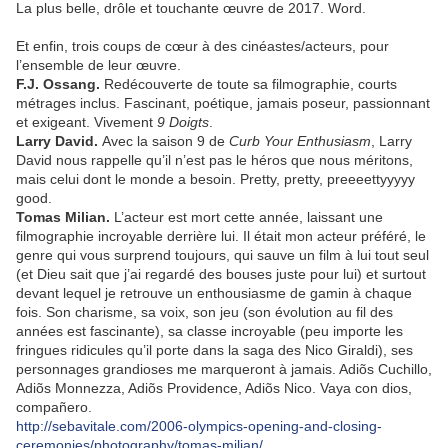
La plus belle, drôle et touchante œuvre de 2017. Word.
Et enfin, trois coups de cœur à des cinéastes/acteurs, pour
l’ensemble de leur œuvre.
F.J. Ossang.
Redécouverte de toute sa filmographie, courts
métrages inclus. Fascinant, poétique, jamais poseur, passionnant
et exigeant. Vivement
9 Doigts
.
Larry David.
Avec la saison 9 de
Curb Your Enthusiasm
, Larry
David nous rappelle qu’il n’est pas le héros que nous méritons,
mais celui dont le monde a besoin. Pretty, pretty, preeeettyyyyy
good.
Tomas Milian.
L’acteur est mort cette année, laissant une
filmographie incroyable derrière lui. Il était mon acteur préféré, le
genre qui vous surprend toujours, qui sauve un film à lui tout seul
(et Dieu sait que j’ai regardé des bouses juste pour lui) et surtout
devant lequel je retrouve un enthousiasme de gamin à chaque
fois. Son charisme, sa voix, son jeu (son évolution au fil des
années est fascinante), sa classe incroyable (peu importe les
fringues ridicules qu’il porte dans la saga des Nico Giraldi), ses
personnages grandioses me marqueront à jamais. Adiõs Cuchillo,
Adiõs Monnezza, Adiõs Providence, Adiõs Nico. Vaya con dios,
compañero.
http://sebavitale.com/2006-olympics-opening-and-closing-
ceremonies/photography/tomas-milian/