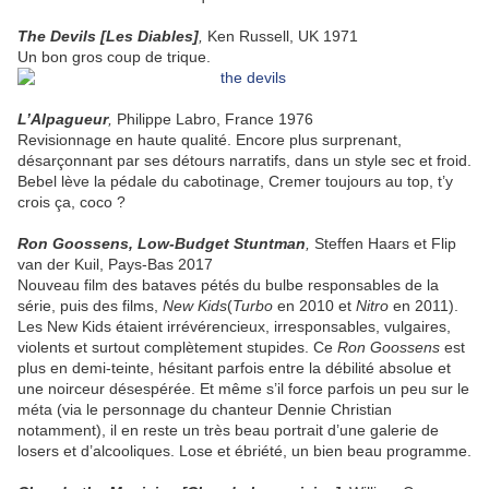
The Devils [Les Diables]
,
Ken Russell, UK 1971
Un bon gros coup de trique.
L’Alpagueur
,
Philippe Labro, France 1976
Revisionnage en haute qualité. Encore plus surprenant,
désarçonnant par ses détours narratifs, dans un style sec et froid.
Bebel lève la pédale du cabotinage, Cremer toujours au top, t’y
crois ça, coco ?
Ron Goossens, Low-Budget Stuntman
,
Steffen Haars et Flip
van der Kuil, Pays-Bas 2017
Nouveau film des bataves pétés du bulbe responsables de la
série, puis des films,
New Kids
(
Turbo
en 2010 et
Nitro
en 2011).
Les New Kids étaient irrévérencieux, irresponsables, vulgaires,
violents et surtout complètement stupides. Ce
Ron Goossens
est
plus en demi-teinte, hésitant parfois entre la débilité absolue et
une noirceur désespérée. Et même s’il force parfois un peu sur le
méta (via le personnage du chanteur Dennie Christian
notamment), il en reste un très beau portrait d’une galerie de
losers et d’alcooliques. Lose et ébriété, un bien beau programme.