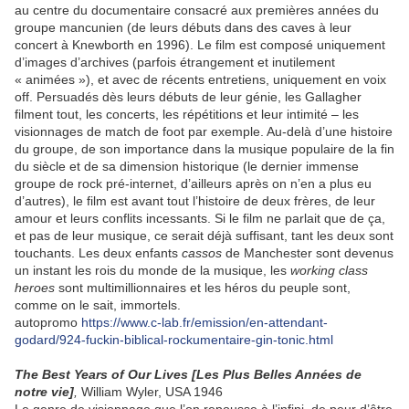
au centre du documentaire consacré aux premières années du
groupe mancunien (de leurs débuts dans des caves à leur
concert à Knewborth en 1996). Le film est composé uniquement
d’images d’archives (parfois étrangement et inutilement
« animées »), et avec de récents entretiens, uniquement en voix
off. Persuadés dès leurs débuts de leur génie, les Gallagher
filment tout, les concerts, les répétitions et leur intimité – les
visionnages de match de foot par exemple. Au-delà d’une histoire
du groupe, de son importance dans la musique populaire de la fin
du siècle et de sa dimension historique (le dernier immense
groupe de rock pré-internet, d’ailleurs après on n’en a plus eu
d’autres), le film est avant tout l’histoire de deux frères, de leur
amour et leurs conflits incessants. Si le film ne parlait que de ça,
et pas de leur musique, ce serait déjà suffisant, tant les deux sont
touchants. Les deux enfants
cassos
de Manchester sont devenus
un instant les rois du monde de la musique, les
working class
heroes
sont multimillionnaires et les héros du peuple sont,
comme on le sait, immortels.
autopromo
https://www.c-lab.fr/emission/en-attendant-
godard/924-fuckin-biblical-rockumentaire-gin-tonic.html
The Best Years of Our Lives [Les Plus Belles Années de
notre vie]
,
William Wyler, USA 1946