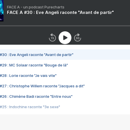
FACE A - un podcast Purecharts
FACE A #30 : Eve Angeli raconte "Avant de partir"
#30 : Eve Angeli raconte "Avant de partir"
#29 : MC Solaar raconte "Bouge de là"
28 : Lorie raconte "Je vais vite"
#27 : Christophe Willem raconte "Jacques a dit"
#26 : Chimène Badi raconte "Entre nous"
#25 : Indochine raconte "3e sexe"
#24 : Zaho raconte "C'est chelou"
#23 : Patrick Bruel raconte "Au café des délices"