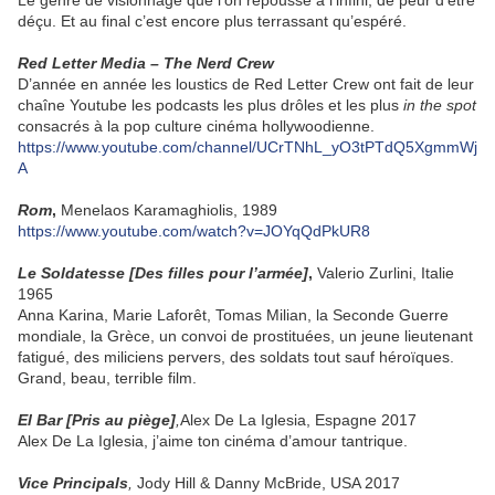
Le genre de visionnage que l’on repousse à l’infini, de peur d’être
déçu. Et au final c’est encore plus terrassant qu’espéré.
Red Letter Media – The Nerd Crew
D’année en année les loustics de Red Letter Crew ont fait de leur
chaîne Youtube les podcasts les plus drôles et les plus
in the spot
consacrés à la pop culture cinéma hollywoodienne.
https://www.youtube.com/channel/UCrTNhL_yO3tPTdQ5XgmmWj
A
Rom
,
Menelaos Karamaghiolis, 1989
https://www.youtube.com/watch?v=JOYqQdPkUR8
Le Soldatesse [Des filles pour l’armée]
,
Valerio Zurlini, Italie
1965
Anna Karina, Marie Laforêt, Tomas Milian, la Seconde Guerre
mondiale, la Grèce, un convoi de prostituées, un jeune lieutenant
fatigué, des miliciens pervers, des soldats tout sauf héroïques.
Grand, beau, terrible film.
El Bar [Pris au piège]
,
Alex De La Iglesia, Espagne 2017
Alex De La Iglesia, j’aime ton cinéma d’amour tantrique.
Vice Principals
,
Jody Hill & Danny McBride, USA 2017