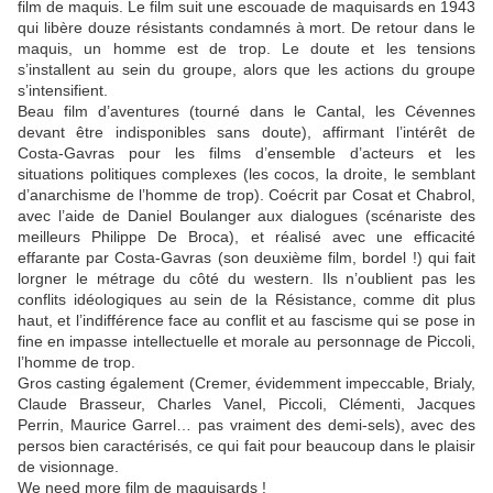
film de maquis. Le film suit une escouade de maquisards en 1943
qui libère douze résistants condamnés à mort. De retour dans le
maquis, un homme est de trop. Le doute et les tensions
s’installent au sein du groupe, alors que les actions du groupe
s’intensifient.
Beau film d’aventures (tourné dans le Cantal, les Cévennes
devant être indisponibles sans doute), affirmant l’intérêt de
Costa-Gavras pour les films d’ensemble d’acteurs et les
situations politiques complexes (les cocos, la droite, le semblant
d’anarchisme de l’homme de trop). Coécrit par Cosat et Chabrol,
avec l’aide de Daniel Boulanger aux dialogues (scénariste des
meilleurs Philippe De Broca), et réalisé avec une efficacité
effarante par Costa-Gavras (son deuxième film, bordel !) qui fait
lorgner le métrage du côté du western. Ils n’oublient pas les
conflits idéologiques au sein de la Résistance, comme dit plus
haut, et l’indifférence face au conflit et au fascisme qui se pose in
fine en impasse intellectuelle et morale au personnage de Piccoli,
l’homme de trop.
Gros casting également (Cremer, évidemment impeccable, Brialy,
Claude Brasseur, Charles Vanel, Piccoli, Clémenti, Jacques
Perrin, Maurice Garrel… pas vraiment des demi-sels), avec des
persos bien caractérisés, ce qui fait pour beaucoup dans le plaisir
de visionnage.
We need more film de maquisards !