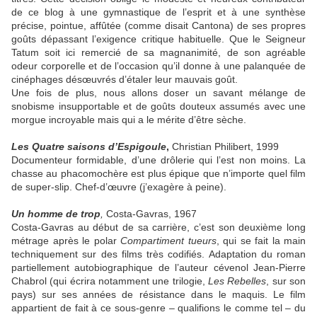
de ce blog à une gymnastique de l’esprit et à une synthèse
précise, pointue, affûtée (comme disait Cantona) de ses propres
goûts dépassant l’exigence critique habituelle. Que le Seigneur
Tatum soit ici remercié de sa magnanimité, de son agréable
odeur corporelle et de l’occasion qu’il donne à une palanquée de
cinéphages désœuvrés d’étaler leur mauvais goût.
Une fois de plus, nous allons doser un savant mélange de
snobisme insupportable et de goûts douteux assumés avec une
morgue incroyable mais qui a le mérite d’être sèche.
Les Quatre saisons d’Espigoule
,
Christian Philibert, 1999
Documenteur formidable, d’une drôlerie qui l’est non moins. La
chasse au phacomochère est plus épique que n’importe quel film
de super-slip. Chef-d’œuvre (j’exagère à peine).
Un homme de trop
,
Costa-Gavras, 1967
Costa-Gavras au début de sa carrière, c’est son deuxième long
métrage après le polar
Compartiment tueurs
, qui se fait la main
techniquement sur des films très codifiés. Adaptation du roman
partiellement autobiographique de l’auteur cévenol Jean-Pierre
Chabrol (qui écrira notamment une trilogie,
Les Rebelles
, sur son
pays) sur ses années de résistance dans le maquis. Le film
appartient de fait à ce sous-genre – qualifions le comme tel – du