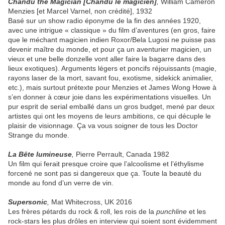
Chandu the Magician [Chandu le magicien
]
,
William Cameron
Menzies [et Marcel Varnel, non crédité], 1932
Basé sur un show radio éponyme de la fin des années 1920,
avec une intrigue « classique » du film d’aventures (en gros, faire
que le méchant magicien indien Roxor/Bela Lugosi ne puisse pas
devenir maître du monde, et pour ça un aventurier magicien, un
vieux et une belle donzelle vont aller faire la bagarre dans des
lieux exotiques). Arguments légers et poncifs réjouissants (magie,
rayons laser de la mort, savant fou, exotisme, sidekick animalier,
etc.), mais surtout prétexte pour Menzies et James Wong Howe à
s’en donner à cœur joie dans les expérimentations visuelles. Un
pur esprit de serial emballé dans un gros budget, mené par deux
artistes qui ont les moyens de leurs ambitions, ce qui décuple le
plaisir de visionnage. Ça va vous soigner de tous les Doctor
Strange du monde.
La Bête lumineuse
,
Pierre Perrault, Canada 1982
Un film qui ferait presque croire que l’alcoolisme et l’éthylisme
forcené ne sont pas si dangereux que ça. Toute la beauté du
monde au fond d’un verre de vin.
Supersonic
,
Mat Whitecross, UK 2016
Les frères pétards du rock & roll, les rois de la
punchline
et les
rock-stars les plus drôles en interview qui soient sont évidemment