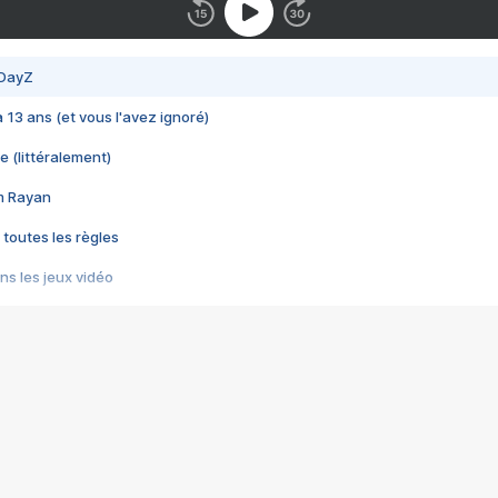
 DayZ
 a 13 ans (et vous l'avez ignoré)
e (littéralement)
im Rayan
 toutes les règles
s les jeux vidéo
us choquant de Rockstar ? - Le scandale BULLY
e plus moche de Steam
du RÊVE tourne au CAUCHEMAR
pendant 8 heures
it… à tort