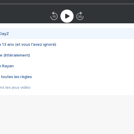
 DayZ
 a 13 ans (et vous l'avez ignoré)
e (littéralement)
im Rayan
 toutes les règles
s les jeux vidéo
us choquant de Rockstar ? - Le scandale BULLY
e plus moche de Steam
du RÊVE tourne au CAUCHEMAR
pendant 8 heures