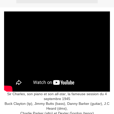
Sir Charles, son piano et son
all-star
, la fameuse session du 4
septembre 1945
Buck Clayton (tp), Jimmy Butts (bass), Danny Barker (guitar), J.C
Heard (dms),
Charlie Parker (alto) et Dexter Gordon (tenor)