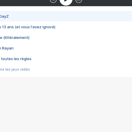
 DayZ
 a 13 ans (et vous l'avez ignoré)
e (littéralement)
im Rayan
 toutes les règles
s les jeux vidéo
us choquant de Rockstar ? - Le scandale BULLY
e plus moche de Steam
du RÊVE tourne au CAUCHEMAR
pendant 8 heures
it… à tort