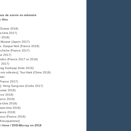
naux de survie en mémoire
 illes
(Suisse 2018)
ts-Unis 2017)
e 2018)
 Murase (Japon 2017)
x,
Gaspar Noé (France 2018)
echiche (France 2017)
ine 2017)
dico (France 2017 et 2018)
e 2017)
rag Kashyap (Inde 2016)
rois célestes]
, Tsui Hark (Chine 2018)
(France 2017)
]
, Hong Sang-soo (Corée 2017)
Russie 2018)
ance 2018)
ance 2018)
ts-Unis 2018)
États-Unis 2018)
France 2018)
noux (France 2016)
Kreuzpaintner]
 / liens / DVD-Blu-ray en 2018