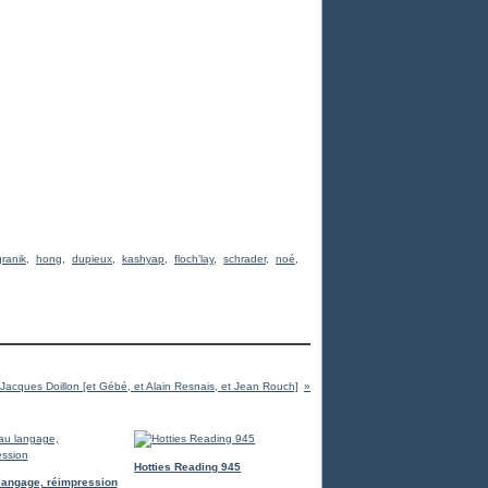
granik
,
hong
,
dupieux
,
kashyap
,
floch'lay
,
schrader
,
noé
,
Jacques Doillon [et Gébé, et Alain Resnais, et Jean Rouch]
Hotties Reading 945
langage, réimpression