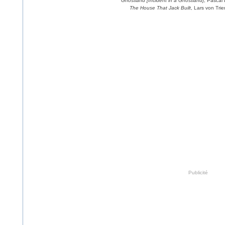
Ghostland [Incident in a Ghostland]
, Pascal
The House That Jack Built
, Lars von Tri
Publicité