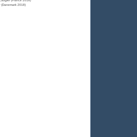
 Laugier (France 2018)
er (Danemark 2018)