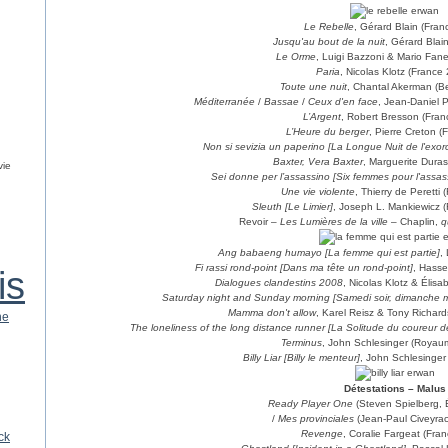
Le Rebelle
, Gérard Blain (Fran
Jusqu'au bout de la nuit
, Gérard Blai
Le Orme
, Luigi Bazzoni & Mario Fanell
Paria
, Nicolas Klotz (France
Toute une nuit
, Chantal Akerman (B
Méditerranée
/
Bassae
/
Ceux d'en face
, Jean-Daniel 
L’Argent
, Robert Bresson (Fran
L’Heure du berger
, Pierre Creton (
Non si sevizia un paperino [La Longue Nuit de l'exor
Baxter, Vera Baxter
, Marguerite Dura
vie
Sei donne per l’assassino [Six femmes pour l'assas
Une vie violente
, Thierry de Peretti
Sleuth [Le Limier]
, Joseph L. Mankiewicz 
Revoir –
Les Lumières de la ville
– Chaplin,
q
Ang babaeng humayo [La femme qui est partie]
,
Fi rassi rond-point [Dans ma tête un rond-point]
, Hasse
is
Dialogues clandestins 2008
, Nicolas Klotz & Élis
Saturday night and Sunday morning [Samedi soir, dimanche m
Mamma don't allow
, Karel Reisz & Tony Richa
ne
The loneliness of the long distance runner [La Solitude du coureur d
Terminus
, John Schlesinger (Royau
Billy Liar [Billy le menteur]
, John Schlesinge
Détestations – Malus
Ready Player One
(Steven Spielberg, 
/
Mes provinciales
(Jean-Paul Civeyrac
Revenge
, Coralie Fargeat (Fra
ck