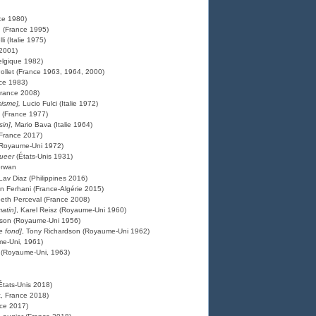
ce 1980)
n (France 1995)
i (Italie 1975)
 2001)
elgique 1982)
Pollet (France 1963, 1964, 2000)
ce 1983)
France 2008)
cisme],
Lucio Fulci (Italie 1972)
s (France 1977)
sin]
, Mario Bava (Italie 1964)
 (France 2017)
(Royaume-Uni 1972)
ueer
(États-Unis 1931)
 Lav Diaz (Philippines 2016)
n Ferhani (France-Algérie 2015)
abeth Perceval (France 2008)
atin]
, Karel Reisz (Royaume-Uni 1960)
rdson (Royaume-Uni 1956)
e fond]
, Tony Richardson (Royaume-Uni 1962)
me-Uni, 1961)
r (Royaume-Uni, 1963)
États-Unis 2018)
, France 2018)
nce 2017)