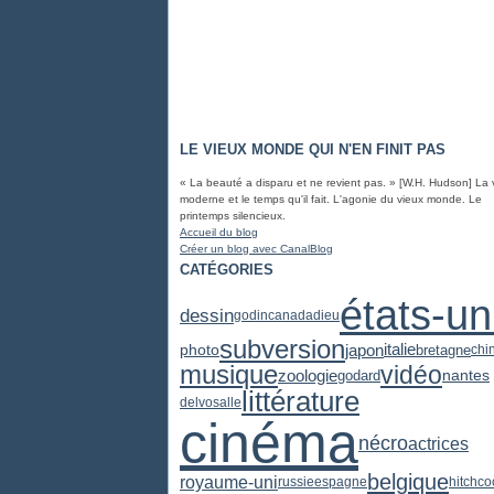
LE VIEUX MONDE QUI N'EN FINIT PAS
« La beauté a disparu et ne revient pas. » [W.H. Hudson] La 
moderne et le temps qu'il fait. L'agonie du vieux monde. Le
printemps silencieux.
Accueil du blog
Créer un blog avec CanalBlog
CATÉGORIES
états-un
dessin
godin
canada
dieu
subversion
japon
photo
italie
bretagne
chi
musique
vidéo
zoologie
godard
nantes
littérature
delvosalle
cinéma
nécro
actrices
belgique
royaume-uni
russie
espagne
hitchco