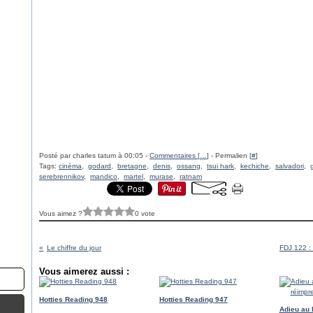
Posté par charles tatum à 00:05 -
Commentaires [
…
]
- Permalien [
#
]
Tags:
cinéma
,
godard
,
bretagne
,
denis
,
ossang
,
tsui hark
,
kechiche
,
salvadori
,
serebrennikov
,
mandico
,
martel
,
murase
,
ratnam
Vous aimez ?
0 vote
Le chiffre du jour
FDJ 122 : 
Vous aimerez aussi :
Hotties Reading 948
Hotties Reading 947
Adieu au 