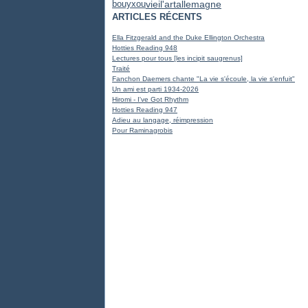
vieil'art
allemagne
bouyxou
ARTICLES RÉCENTS
Ella Fitzgerald and the Duke Ellington Orchestra
Hotties Reading 948
Lectures pour tous [les incipit saugrenus]
Traité
Fanchon Daemers chante "La vie s'écoule, la vie s'enfuit"
Un ami est parti 1934-2026
Hiromi - I've Got Rhythm
Hotties Reading 947
Adieu au langage, réimpression
Pour Raminagrobis