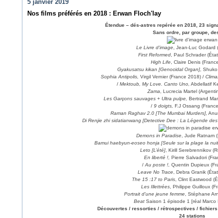
5 janvier 2019
Nos films préférés en 2018 : Erwan Floch'lay
Étendue – dés-astres repérée en 2018, 23 sig
Sans ordre, par groupe, des
Le Livre d'image
, Jean-Luc Godard 
First Reformed
, Paul Schrader (Éta
High Life
, Claire Denis (Franc
Gyakusatsu kikan [Genocidal Organ]
, Shuko
Sophia Antipolis,
Virgil Vernier (France 2018) /
Clima
/
Mektoub, My Love. Canto Uno,
Abdellatif K
Zama
, Lucrecia Martel (Argent
Les Garçons sauvages
+
Ultra pulpe,
Bertrand Man
/
9 doigts,
F.J Ossang (Franc
Raman Raghav 2.0 [The Mumbai Murders]
, Anu
Di Renjie zhi sidatianwang [Detective Dee : La Légende des 
Demons in Paradise
, Jude Ratnam 
Bamui haebyun-eoseo honja [Seule sur la plage la nuit
Leto [L’été]
, Kirill Serebrennikov (
En liberté !,
Pierre Salvadori (Fr
/
Au poste !,
Quentin Dupieux (Fr
Leave No Trace
, Debra Granik (Éta
The 15 :17 to Paris
, Clint Eastwood (
Les Illettrées
, Philippe Guilloux (
Portrait d'une jeune femme
, Stéphane Ar
Beat
Saison 1 épisode 1 [réal Marco 
Découvertes / ressorties / rétrospectives / fichiers
24 stations