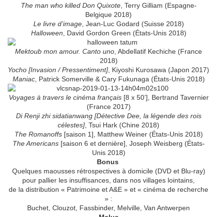
The man who killed Don Quixote
, Terry Gilliam (Espagne-
Belgique 2018)
Le livre d’image
, Jean-Luc Godard (Suisse 2018)
Halloween
, David Gordon Green (États-Unis 2018)
Mektoub mon amour. Canto uno
, Abdellatif Kechiche (France
2018)
Yocho [Invasion / Pressentiment]
, Kiyoshi Kurosawa (Japon 2017)
Maniac
, Patrick Somerville & Cary Fukunaga (États-Unis 2018)
Voyages à travers le cinéma français
[8 x 50’], Bertrand Tavernier
(France 2017)
Di Renji zhi sidatianwang [Détective Dee, la légende des rois
célestes]
, Tsui Hark (Chine 2018)
The Romanoffs
[saison 1], Matthew Weiner (États-Unis 2018)
The Americans
[saison 6 et dernière], Joseph Weisberg (États-
Unis 2018)
Bonus
Quelques maousses rétrospectives à domicile (DVD et Blu-ray)
pour pallier les insuffisances, dans nos villages lointains,
de la distribution « Patrimoine et A&E » et « cinéma de recherche
» :
Buchet, Clouzot, Fassbinder, Melville, Van Antwerpen