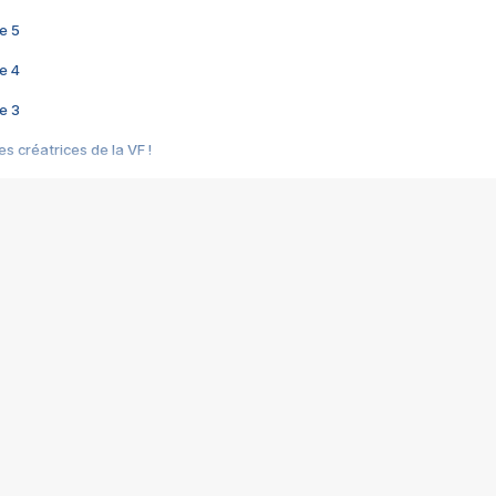
e 5
e 4
e 3
s créatrices de la VF !
e 2
e 1
e Mektoub My Love arrive enfin ! Rencontre avec Shaïn Boumedine et Sal
i : après Toni en famille
elle réalise le bouleversant Dites lui que je l'aime
ais ! Rencontre autour de Vie privée de Rebecca Zlotowski
 de Marguerite, Grave... Rencontre avec Ella Rumpf
 Les Rêveurs, un film intime sur la santé mentale