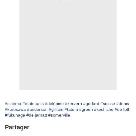
#cinéma
#états-unis
#delépine
#kervern
#godard
#suisse
#denis
#kurosawa
#anderson
#gilliam
#tatum
#green
#kechiche
#de toth
#fukunaga
#de jarnatt
#somerville
Partager