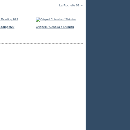
La Rochelle 03
eading 929
Crispell / Uesaka / Shimizu