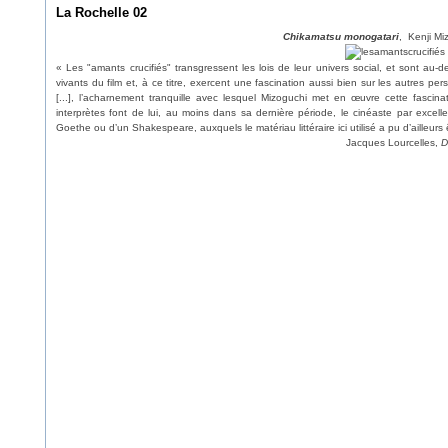
La Rochelle 02
Chikamatsu monogatari
, Kenji Mi
« Les "amants crucifiés" transgressent les lois de leur univers social, et sont au-
vivants du film et, à ce titre, exercent une fascination aussi bien sur les autres pers
[...], l’acharnement tranquille avec lesquel Mizoguchi met en œuvre cette fascin
interprètes font de lui, au moins dans sa dernière période, le cinéaste par excell
Goethe ou d’un Shakespeare, auxquels le matériau littéraire ici utilisé a pu d’ailleurs
Jacques Lourcelles,
D