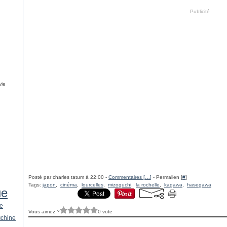
Publicité
vie
Posté par charles tatum à 22:00 -
Commentaires [
…
]
- Permalien [
#
]
Tags:
japon
,
cinéma
,
lourcelles
,
mizoguchi
,
la rochelle
,
kagawa
,
hasegawa
ue
le
Vous aimez ?
0 vote
u
chine