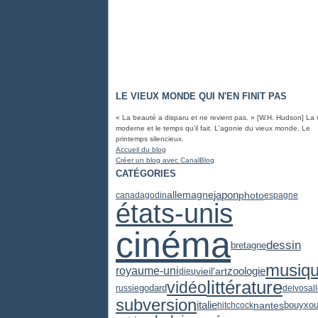
LE VIEUX MONDE QUI N'EN FINIT PAS
« La beauté a disparu et ne revient pas. » [W.H. Hudson] La 
moderne et le temps qu'il fait. L'agonie du vieux monde. Le
printemps silencieux.
Accueil du blog
Créer un blog avec CanalBlog
CATÉGORIES
japon
photo
allemagne
canada
godin
espagne
états-unis
cinéma
dessin
bretagne
musiq
zoologie
royaume-uni
vieil'art
dieu
littérature
vidéo
godard
russie
delvosal
subversion
italie
nantes
hitchcock
bouyxo