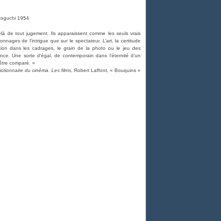
zoguchi 1954
delà de tout jugement. Ils apparaissent comme les seuls vrais
onnages de l’intrigue que sur le spectateur. L’art, la certitude
ation dans les cadrages, le grain de la photo ou le jeu des
ence. Une sorte d’égal, de contemporain dans l’éternité d’un
 être comparé. »
ictionnaire du cinéma. Les films
, Robert Laffont, « Bouquins »