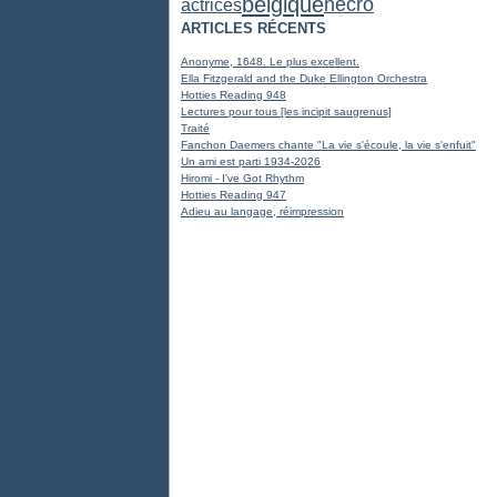
belgique
nécro
actrices
ARTICLES RÉCENTS
Anonyme, 1648. Le plus excellent.
Ella Fitzgerald and the Duke Ellington Orchestra
Hotties Reading 948
Lectures pour tous [les incipit saugrenus]
Traité
Fanchon Daemers chante "La vie s'écoule, la vie s'enfuit"
Un ami est parti 1934-2026
Hiromi - I've Got Rhythm
Hotties Reading 947
Adieu au langage, réimpression