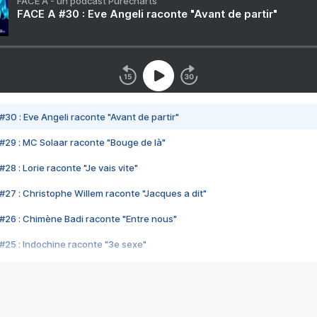
FACE A - un podcast Purecharts
FACE A #30 : Eve Angeli raconte "Avant de partir"
#30 : Eve Angeli raconte "Avant de partir"
#29 : MC Solaar raconte "Bouge de là"
28 : Lorie raconte "Je vais vite"
#27 : Christophe Willem raconte "Jacques a dit"
#26 : Chimène Badi raconte "Entre nous"
#25 : Indochine raconte "3e sexe"
#24 : Zaho raconte "C'est chelou"
#23 : Patrick Bruel raconte "Au café des délices"