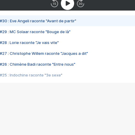
#30 : Eve Angeli raconte "Avant de partir"
#29 : MC Solaar raconte "Bouge de là"
28 : Lorie raconte "Je vais vite"
#27 : Christophe Willem raconte "Jacques a dit"
#26 : Chimène Badi raconte "Entre nous"
#25 : Indochine raconte "3e sexe"
#24 : Zaho raconte "C'est chelou"
#23 : Patrick Bruel raconte "Au café des délices"
#22 : Kyo raconte "Le chemin"
#21 : Nolwenn Leroy raconte "Cassé"
#20 : Patrick Hernandez raconte "Born to be alive"