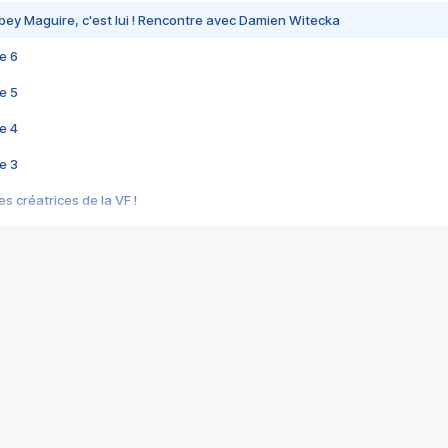
bey Maguire, c'est lui ! Rencontre avec Damien Witecka
e 6
e 5
e 4
e 3
s créatrices de la VF !
e 2
e 1
e Mektoub My Love arrive enfin ! Rencontre avec Shaïn Boumedine et Sal
i : après Toni en famille
elle réalise le bouleversant Dites lui que je l'aime
ais ! Rencontre autour de Vie privée de Rebecca Zlotowski