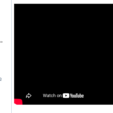
vie
o