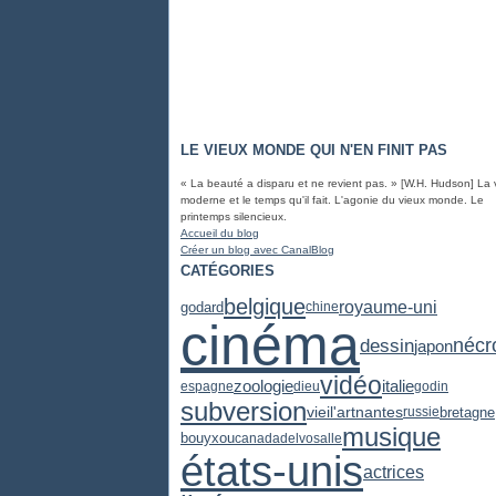
LE VIEUX MONDE QUI N'EN FINIT PAS
« La beauté a disparu et ne revient pas. » [W.H. Hudson] La 
moderne et le temps qu'il fait. L'agonie du vieux monde. Le
printemps silencieux.
Accueil du blog
Créer un blog avec CanalBlog
CATÉGORIES
belgique
royaume-uni
godard
chine
cinéma
dessin
nécr
japon
vidéo
zoologie
italie
espagne
dieu
godin
subversion
vieil'art
nantes
bretagne
russie
musique
bouyxou
canada
delvosalle
états-unis
actrices