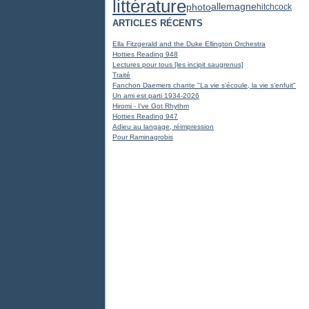
littérature
photo
allemagne
hitchcock
ARTICLES RÉCENTS
Ella Fitzgerald and the Duke Ellington Orchestra
Hotties Reading 948
Lectures pour tous [les incipit saugrenus]
Traité
Fanchon Daemers chante "La vie s'écoule, la vie s'enfuit"
Un ami est parti 1934-2026
Hiromi - I've Got Rhythm
Hotties Reading 947
Adieu au langage, réimpression
Pour Raminagrobis