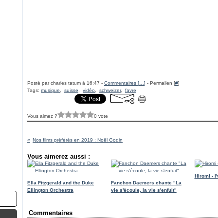
Posté par charles tatum à 16:47 -
Commentaires [
…
]
- Permalien [
#
]
Tags:
musique
,
suisse
,
vidéo
,
schweizer
,
favre
Vous aimez ?
0 vote
Nos films préférés en 2019 : Noël Godin
Vous aimerez aussi :
Hiromi - 
Ella Fitzgerald and the Duke
Fanchon Daemers chante "La
Ellington Orchestra
vie s'écoule, la vie s'enfuit"
Commentaires