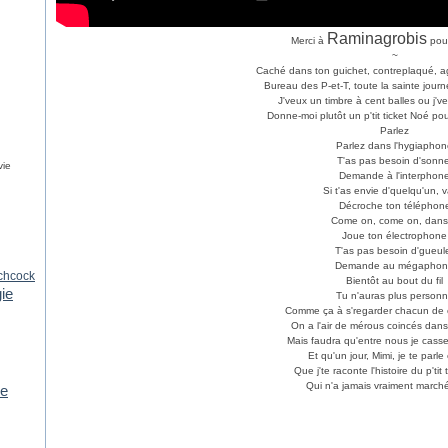
Raminagrobis
Merci à
pour
~
Caché dans ton guichet, contreplaqué, a
Bureau des P-et-T, toute la sainte journée
J'veux un timbre à cent balles ou j'v
Donne-moi plutôt un p'tit ticket Noé pou
Parlez
Parlez dans l'hygiapho
T'as pas besoin d'sonne
vie
Demande à l'interphon
Si t'as envie d'quelqu'un, 
Décroche ton téléphon
Come on, come on, dans
Joue ton électrophone
T'as pas besoin d'gueul
Demande au mégapho
tchcock
Bientôt au bout du fil
ie
Tu n'auras plus person
Comme ça à s'regarder chacun de
On a l'air de mérous coincés dans
Mais faudra qu'entre nous je casse 
Et qu'un jour, Mimi, je te parle
Que j'te raconte l'histoire du p'tit 
Qui n'a jamais vraiment march
ie