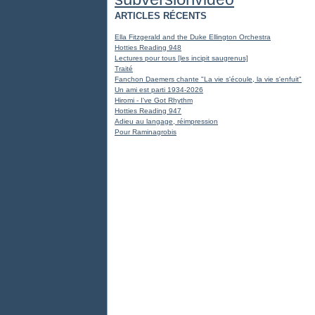
ARTICLES RÉCENTS
Ella Fitzgerald and the Duke Ellington Orchestra
Hotties Reading 948
Lectures pour tous [les incipit saugrenus]
Traité
Fanchon Daemers chante "La vie s'écoule, la vie s'enfuit"
Un ami est parti 1934-2026
Hiromi - I've Got Rhythm
Hotties Reading 947
Adieu au langage, réimpression
Pour Raminagrobis