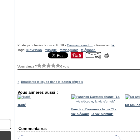
Posté par charles tatum à 18:18 -
Commentaires [
…
]
- Permalien [
#
]
Tags:
subversion
,
musique
,
raminagrobis
,
téléphone
Vous aimez ?
0 vote
Brouillards toxiques dans le bassin liégeois
Vous aimerez aussi :
Traité
Un ami es
Fanchon Daemers chante "La
vie s'écoule, la vie s'enfuit"
Commentaires