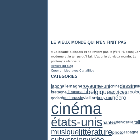
LE VIEUX MONDE QUI N'EN FINIT PAS
« La beauté a disparu et ne revient pas. » [W.H. Hudson] La 
moderne et le temps qu'il fait. L'agonie du vieux monde. Le
printemps silencieux.
Accueil du blog
Créer un blog avec CanalBlog
CATÉGORIES
dessin
japon
royaume-uni
allemagne
chine
hi
belgique
actrices
zoolog
bretagne
dieu
canada
nécro
vieil'art
godard
godin
russie
bouyxou
cinéma
états-unis
ital
nantes
delvosalle
littérature
musique
photo
espagne
subversion
vidéo