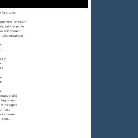
 l'à-propos
ggloméré, linoléum
, j'ai à te parler
eux téléphoner
r aller m'balader
ne
r
e
vas-y
e
ez
er
ne
ne
 chaque côté
 l'aquarium
la plexiglas
 en face
ticket troué
é pour
…