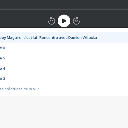
bey Maguire, c'est lui ! Rencontre avec Damien Witecka
e 6
e 5
e 4
e 3
s créatrices de la VF !
e 2
e 1
e Mektoub My Love arrive enfin ! Rencontre avec Shaïn Boumedine et Sal