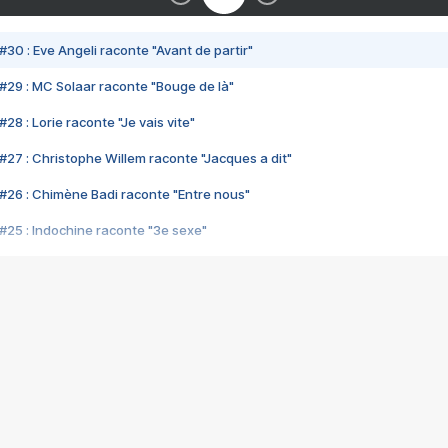
#30 : Eve Angeli raconte "Avant de partir"
#29 : MC Solaar raconte "Bouge de là"
28 : Lorie raconte "Je vais vite"
#27 : Christophe Willem raconte "Jacques a dit"
#26 : Chimène Badi raconte "Entre nous"
#25 : Indochine raconte "3e sexe"
#24 : Zaho raconte "C'est chelou"
#23 : Patrick Bruel raconte "Au café des délices"
#22 : Kyo raconte "Le chemin"
#21 : Nolwenn Leroy raconte "Cassé"
#20 : Patrick Hernandez raconte "Born to be alive"
#19 : Lorie raconte "Près de moi"