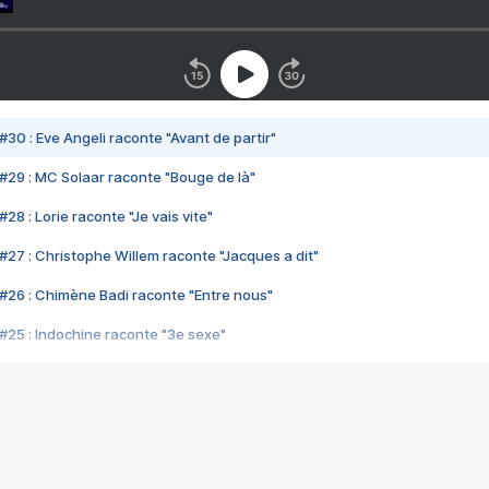
#30 : Eve Angeli raconte "Avant de partir"
#29 : MC Solaar raconte "Bouge de là"
28 : Lorie raconte "Je vais vite"
#27 : Christophe Willem raconte "Jacques a dit"
#26 : Chimène Badi raconte "Entre nous"
#25 : Indochine raconte "3e sexe"
#24 : Zaho raconte "C'est chelou"
#23 : Patrick Bruel raconte "Au café des délices"
#22 : Kyo raconte "Le chemin"