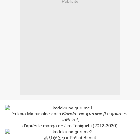
Publicité
Yukata Matsushige dans
Koroku no gurume
[Le gourmet
solitaire]
,
d'après le manga de Jiro Taniguchi (2012-2020)
ありがとう
à Ph!l et Benoit