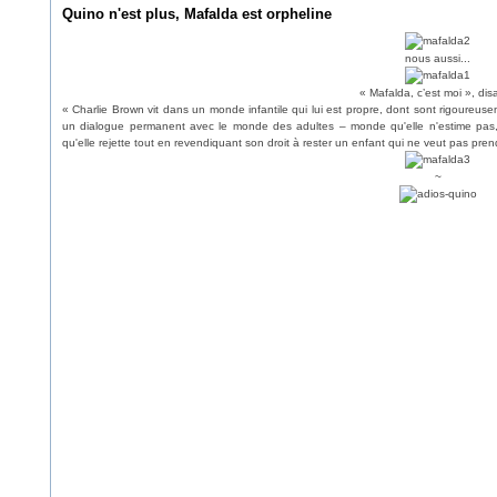
Quino n'est plus, Mafalda est orpheline
nous aussi...
« Mafalda, c’est moi », disai
« Charlie Brown vit dans un monde infantile qui lui est propre, dont sont rigoureus
un dialogue permanent avec le monde des adultes – monde qu'elle n'estime pas, q
qu'elle rejette tout en revendiquant son droit à rester un enfant qui ne veut pas pre
~