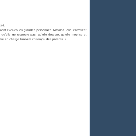
t-il.
ement exclues les grandes personnes. Mafalda, elle, entretient
u'elle ne respecte pas, qu'elle déteste, qu'elle méprise et
ndre en charge l'univers corrompu des parents. »