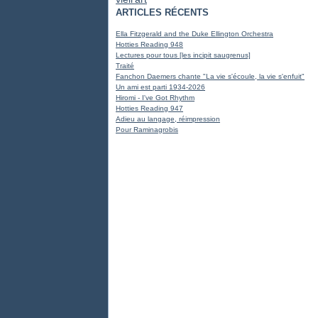
ARTICLES RÉCENTS
Ella Fitzgerald and the Duke Ellington Orchestra
Hotties Reading 948
Lectures pour tous [les incipit saugrenus]
Traité
Fanchon Daemers chante "La vie s'écoule, la vie s'enfuit"
Un ami est parti 1934-2026
Hiromi - I've Got Rhythm
Hotties Reading 947
Adieu au langage, réimpression
Pour Raminagrobis