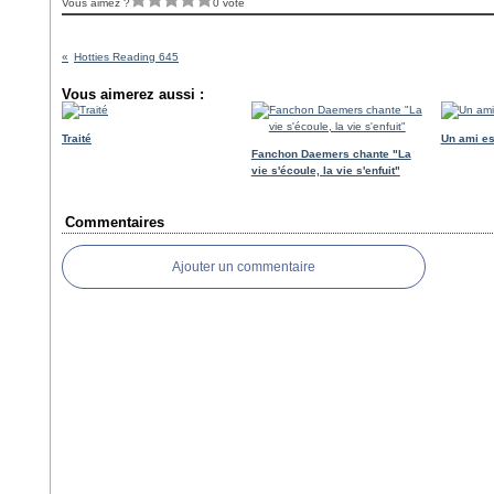
Vous aimez ?
0 vote
Hotties Reading 645
Vous aimerez aussi :
Traité
Un ami es
Fanchon Daemers chante "La
vie s'écoule, la vie s'enfuit"
Commentaires
Ajouter un commentaire