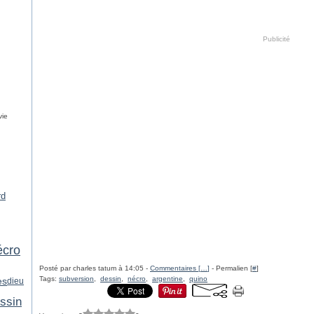
Publicité
vie
rd
écro
Posté par charles tatum à 14:05 -
Commentaires [
…
]
- Permalien [
#
]
Tags:
subversion
,
dessin
,
nécro
,
argentine
,
quino
es
dieu
ssin