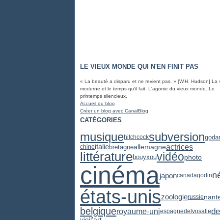
LE VIEUX MONDE QUI N'EN FINIT PAS
« La beauté a disparu et ne revient pas. » [W.H. Hudson] La 
moderne et le temps qu'il fait. L'agonie du vieux monde. Le
printemps silencieux.
Accueil du blog
Créer un blog avec CanalBlog
CATÉGORIES
subversion
musique
goda
hitchcock
actrices
italie
bretagne
allemagne
chine
littérature
vidéo
photo
bouyxou
cinéma
n
japon
canada
godin
états-unis
zoologie
nant
russie
belgique
de
royaume-uni
espagne
delvosalle
vieil'art