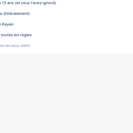
 a 13 ans (et vous l'avez ignoré)
e (littéralement)
im Rayan
 toutes les règles
s les jeux vidéo
us choquant de Rockstar ? - Le scandale BULLY
e plus moche de Steam
du RÊVE tourne au CAUCHEMAR
pendant 8 heures
it… à tort
umiliés par un jeu vidéo
ire - Final Fantasy 8
ti un empire - Age of Empires