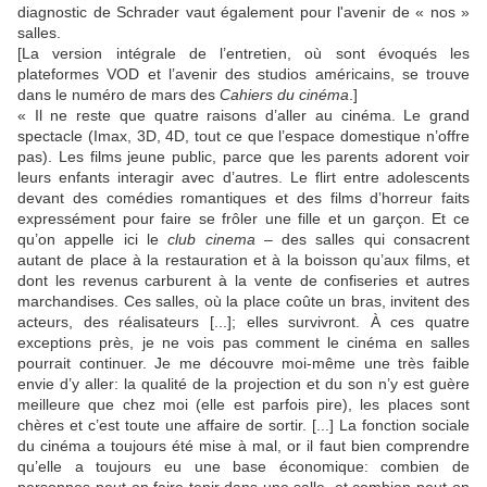
diagnostic de Schrader vaut également pour l'avenir de « nos »
salles.
[La version intégrale de l’entretien, où sont évoqués les
plateformes VOD et l’avenir des studios américains, se trouve
dans le numéro de mars des
Cahiers du cinéma
.]
« Il ne reste que quatre raisons d’aller au cinéma. Le grand
spectacle (Imax, 3D, 4D, tout ce que l’espace domestique n’offre
pas). Les films jeune public, parce que les parents adorent voir
leurs enfants interagir avec d’autres. Le flirt entre adolescents
devant des comédies romantiques et des films d’horreur faits
expressément pour faire se frôler une fille et un garçon. Et ce
qu’on appelle ici le
club cinema
– des salles qui consacrent
autant de place à la restauration et à la boisson qu’aux films, et
dont les revenus carburent à la vente de confiseries et autres
marchandises. Ces salles, où la place coûte un bras, invitent des
acteurs, des réalisateurs [...]; elles survivront. À ces quatre
exceptions près, je ne vois pas comment le cinéma en salles
pourrait continuer. Je me découvre moi-même une très faible
envie d’y aller: la qualité de la projection et du son n’y est guère
meilleure que chez moi (elle est parfois pire), les places sont
chères et c’est toute une affaire de sortir. [...] La fonction sociale
du cinéma a toujours été mise à mal, or il faut bien comprendre
qu’elle a toujours eu une base économique: combien de