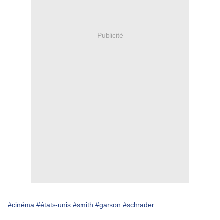
Publicité
#cinéma
#états-unis
#smith
#garson
#schrader