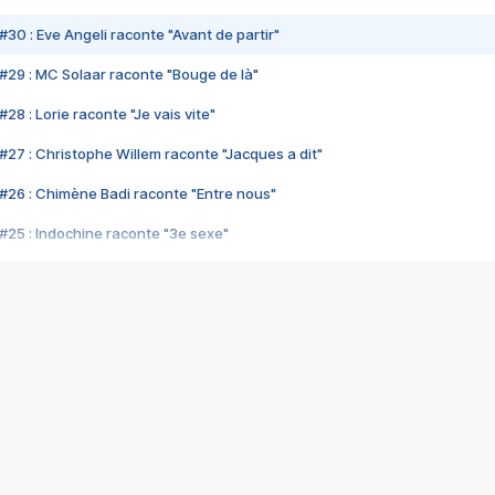
#30 : Eve Angeli raconte "Avant de partir"
#29 : MC Solaar raconte "Bouge de là"
28 : Lorie raconte "Je vais vite"
#27 : Christophe Willem raconte "Jacques a dit"
#26 : Chimène Badi raconte "Entre nous"
#25 : Indochine raconte "3e sexe"
#24 : Zaho raconte "C'est chelou"
#23 : Patrick Bruel raconte "Au café des délices"
#22 : Kyo raconte "Le chemin"
#21 : Nolwenn Leroy raconte "Cassé"
#20 : Patrick Hernandez raconte "Born to be alive"
#19 : Lorie raconte "Près de moi"