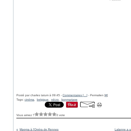
Posté par charles tatum à 09:45 -
Commentaires [
…
]
- Permalien [
#
]
Tags:
cinéma
,
belgique
,
nécro
,
bonmariage
Vous aimez ?
0 vote
Magma à l'Opéra de Rennes
Lalanne a u