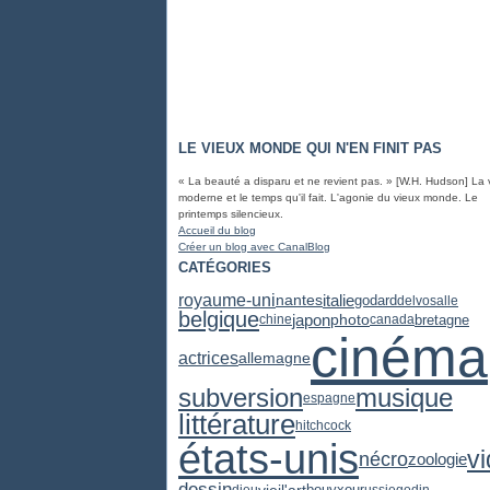
LE VIEUX MONDE QUI N'EN FINIT PAS
« La beauté a disparu et ne revient pas. » [W.H. Hudson] La 
moderne et le temps qu'il fait. L'agonie du vieux monde. Le
printemps silencieux.
Accueil du blog
Créer un blog avec CanalBlog
CATÉGORIES
royaume-uni
italie
nantes
godard
delvosalle
belgique
japon
photo
bretagne
chine
canada
cinéma
actrices
allemagne
subversion
musique
espagne
littérature
hitchcock
états-unis
v
nécro
zoologie
dessin
vieil'art
dieu
bouyxou
russie
godin