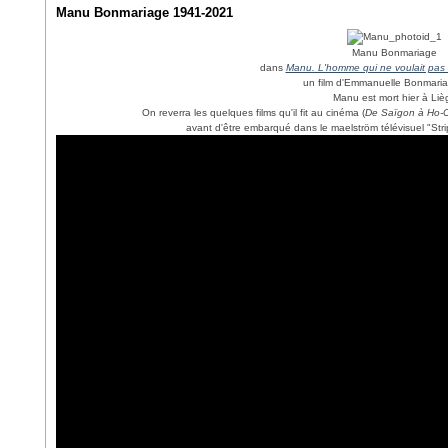
Manu Bonmariage 1941-2021
Manu Bonmariage
dans
Manu. L'homme qui ne voulait pas 
un film d'Emmanuelle Bonmari
Manu est mort hier à Liè
On reverra les quelques films qu'il fit au cinéma (
De Saïgon à Ho-C
avant d'être embarqué dans le maelström télévisuel "Strip T