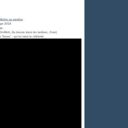
lâcher sa caméra
,
age 2018
ge.
hi-Minh
,
Du beurre dans les tartines
,
J'ose
)
ease" - qui lui valut la célébrité.