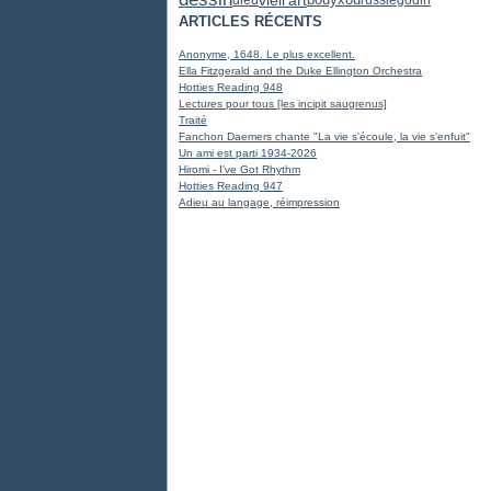
ARTICLES RÉCENTS
Anonyme, 1648. Le plus excellent.
Ella Fitzgerald and the Duke Ellington Orchestra
Hotties Reading 948
Lectures pour tous [les incipit saugrenus]
Traité
Fanchon Daemers chante "La vie s'écoule, la vie s'enfuit"
Un ami est parti 1934-2026
Hiromi - I've Got Rhythm
Hotties Reading 947
Adieu au langage, réimpression