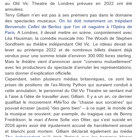
au Old Vic Theatre de Londres prévues en 2022 ont été
annulées.
Terry Gilliam n’en est pas à ses premiers pas dans le domaine
des spectacles musicaux.
On lui doit notamment un trépidant
Benvenuto Cellini
de Berlioz que l’on vit naguère à l’Opéra de
Paris
. A Londres, il devait mettre en scène, conjointement avec
Léa Hausman, la comédie musicale
Into The Woods
de Stephen
Sondheim au théâtre indépendant Old Vic. Le rideau devait se
lever au printemps 2022 et de nombreux billets étaient déjà
vendus pour une somme totale d’environ 300.000 livres sterling.
Mais le théâtre vient d’annoncer avoir "convenu mutuellement"
avec les producteurs du spectacle d’annuler les représentations,
sans donner d’explication officielle.
Cependant, selon plusieurs médias britanniques, ce sont les
prises de positions de l’ex-Monty Python qui auraient conduit à
cette annulation, le personnel du Old Vic Theatre se sentant mal
à l’aise à l’idée de travailler avec Gilliam. Il y a un an, ce dernier
qualifiait le mouvement #MeToo de "chasse aux sorcières" qui
pouvait écraser (aussi) "des gens bien" – à ce sujet, le monde de
la musique se souvient, par exemple, du tragique cas de Benny
Fredrikson, le mari d’Anne Sofie von Otter, qui s’est suicidé en
2018 après avoir été injustement accusé de harcèlement sexuel
et blanchi post mortem. Gilliam déclarait également au média