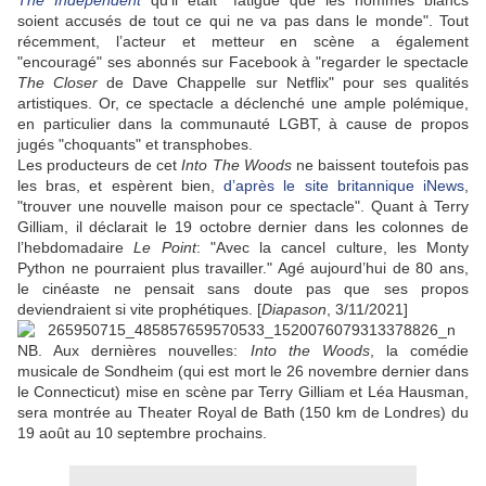
The Independent
qu’il était "fatigué que les hommes blancs
soient accusés de tout ce qui ne va pas dans le monde". Tout
récemment, l’acteur et metteur en scène a également
"encouragé" ses abonnés sur Facebook à "regarder le spectacle
The Closer
de Dave Chappelle sur Netflix" pour ses qualités
artistiques. Or, ce spectacle a déclenché une ample polémique,
en particulier dans la communauté LGBT, à cause de propos
jugés "choquants" et transphobes.
Les producteurs de cet
Into The Woods
ne baissent toutefois pas
les bras, et espèrent bien,
d’après le site britannique iNews
,
"trouver une nouvelle maison pour ce spectacle". Quant à Terry
Gilliam, il déclarait le 19 octobre dernier dans les colonnes de
l’hebdomadaire
Le Point
: "Avec la cancel culture, les Monty
Python ne pourraient plus travailler." Agé aujourd’hui de 80 ans,
le cinéaste ne pensait sans doute pas que ses propos
deviendraient si vite prophétiques. [
Diapason
, 3/11/2021]
NB. Aux dernières nouvelles:
Into the Woods
, la comédie
musicale de Sondheim (qui est mort le 26 novembre dernier dans
le Connecticut) mise en scène par Terry Gilliam et Léa Hausman,
sera montrée au Theater Royal de Bath (150 km de Londres) du
19 août au 10 septembre prochains.