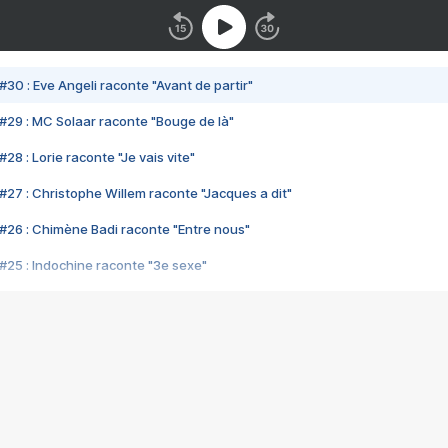
#30 : Eve Angeli raconte "Avant de partir"
#29 : MC Solaar raconte "Bouge de là"
28 : Lorie raconte "Je vais vite"
#27 : Christophe Willem raconte "Jacques a dit"
#26 : Chimène Badi raconte "Entre nous"
#25 : Indochine raconte "3e sexe"
#24 : Zaho raconte "C'est chelou"
#23 : Patrick Bruel raconte "Au café des délices"
#22 : Kyo raconte "Le chemin"
#21 : Nolwenn Leroy raconte "Cassé"
#20 : Patrick Hernandez raconte "Born to be alive"