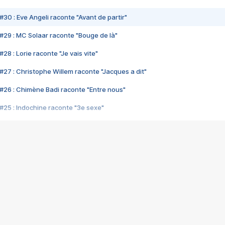
#30 : Eve Angeli raconte "Avant de partir"
#29 : MC Solaar raconte "Bouge de là"
28 : Lorie raconte "Je vais vite"
#27 : Christophe Willem raconte "Jacques a dit"
#26 : Chimène Badi raconte "Entre nous"
#25 : Indochine raconte "3e sexe"
#24 : Zaho raconte "C'est chelou"
#23 : Patrick Bruel raconte "Au café des délices"
#22 : Kyo raconte "Le chemin"
#21 : Nolwenn Leroy raconte "Cassé"
#20 : Patrick Hernandez raconte "Born to be alive"
#19 : Lorie raconte "Près de moi"