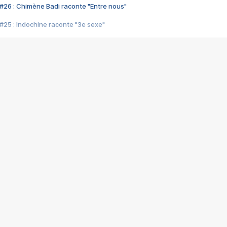
#26 : Chimène Badi raconte "Entre nous"
#25 : Indochine raconte "3e sexe"
#24 : Zaho raconte "C'est chelou"
#23 : Patrick Bruel raconte "Au café des délices"
#22 : Kyo raconte "Le chemin"
#21 : Nolwenn Leroy raconte "Cassé"
#20 : Patrick Hernandez raconte "Born to be alive"
#19 : Lorie raconte "Près de moi"
#18 : Michael Jones raconte "A nos actes manqués" (avec Jean-Jacque
#17 : Khaled raconte "Aïcha"
#16 : Corneille raconte "Parce qu'on vient de loin"
#15 : Indochine raconte "L'aventurier"
14 : Lorie raconte "Sur un air latino"