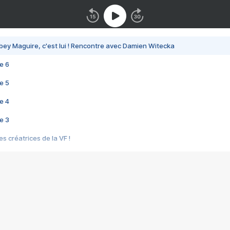
bey Maguire, c'est lui ! Rencontre avec Damien Witecka
e 6
e 5
e 4
e 3
s créatrices de la VF !
e 2
e 1
e Mektoub My Love arrive enfin ! Rencontre avec Shaïn Boumedine et Sal
i : après Toni en famille