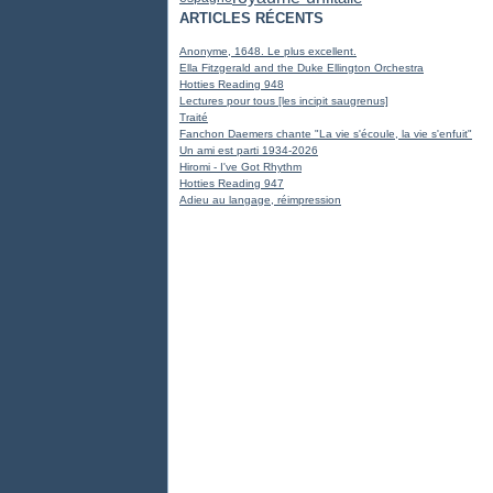
ARTICLES RÉCENTS
Anonyme, 1648. Le plus excellent.
Ella Fitzgerald and the Duke Ellington Orchestra
Hotties Reading 948
Lectures pour tous [les incipit saugrenus]
Traité
Fanchon Daemers chante "La vie s'écoule, la vie s'enfuit"
Un ami est parti 1934-2026
Hiromi - I've Got Rhythm
Hotties Reading 947
Adieu au langage, réimpression