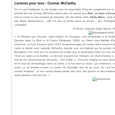
Lectures pour tous : Cormac McCarthy
On n’a pas l’habitude, ici, de jongler avec les superlatifs (Trop de compliment tue l
premier livre de Cormac McCarthy depuis plus de quinze ans (
Non, ce pays n’est p
bien le roman le plus excitant du trimestre. [Un deuxième volet,
Stella Maris
, sorte 
pas Marie Darrieussecq – elle n’a pas la plume dans sa poche – qui, hébergé
contredira.
[L'Olivier, traduction Serge Chauvin, 54
« Je déteste que l’inceste, cœur brûlant du
Passager
, soit romanticisé à la Faul
Quentin dans
Le
Bruit et la Fureur
(Gallimard, 1938), ou Pierre
chez Melville (
Pi
personne, et il est heureux qu’en 2023 les personnages de roman aient encore le dro
j’aime la liberté avec laquelle McCarthy invente une non-histoire qui lui permet d
libéralisme (
"Ce n’est pas en vendant ton temps que tu deviendras riche"
)
et une autr
il écrit un traité sur la bombe, un récit de la guerre du Vietnam, un chant d’amour à
théorie sur l’assassinat de Kennedy... J’en oublie. [...] Aucune énigme ne sera éluc
tel le chat de Schrödinger, dans sa boîte, à la fois mort et vivant. Ça commence, 
avion, ça se termine comme un roman de Chandler: rien ne se noue. Et c’est be
endroit trompeur"
, et son envers laisse passer des ions, des gluons et des extrate
autre planète n’est pas loin. »