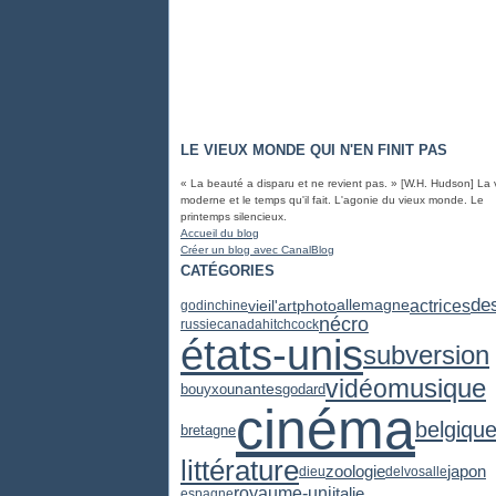
LE VIEUX MONDE QUI N'EN FINIT PAS
« La beauté a disparu et ne revient pas. » [W.H. Hudson] La 
moderne et le temps qu'il fait. L'agonie du vieux monde. Le
printemps silencieux.
Accueil du blog
Créer un blog avec CanalBlog
CATÉGORIES
de
actrices
vieil'art
photo
allemagne
godin
chine
nécro
russie
canada
hitchcock
états-unis
subversion
vidéo
musique
nantes
godard
bouyxou
cinéma
belgiqu
bretagne
littérature
zoologie
japon
dieu
delvosalle
royaume-uni
italie
espagne