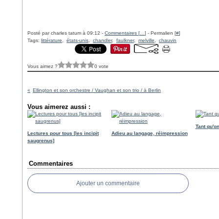
Posté par charles tatum à 09:12 -
Commentaires [
…
]
- Permalien [
#
]
Tags:
littérature
,
états-unis
,
chandler
,
faulkner
,
melville
,
chauvin
Vous aimez ?
0 vote
Ellington et son orchestre / Vaughan et son trio / à Berlin
Vous aimerez aussi :
Tant qu'on
Lectures pour tous [les incipit
Adieu au langage, réimpression
saugrenus]
Commentaires
Ajouter un commentaire