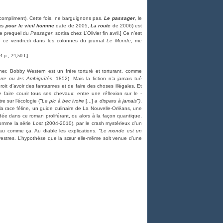
e compliment). Cette fois, ne barguignons pas.
Le passager
, le
as pour le vieil homme
date de 2005,
La route
de 2006) est
de prequel du
Passager
, sortira chez L’Olivier fin avril.] Ce n’est
e ce vendredi dans les colonnes du journal
Le Monde
, me
4 p., 24,50 €]
­kner. Bobby Western est un frère torturé et torturant, comme
erre ou les Ambiguïtés
, 1852). Mais la fiction n’a jamais tué
it d’avoir des fantasmes et de faire des choses illégales. Et
e faire courir tous ses chevaux: entre une réflexion sur le ­
e sur l’écologie (
"Le pic à bec ivoire
[...]
a disparu à jamais"
)
,
 la race féline, un guide culinaire de La Nouvelle-Orléans, une
idée dans ce roman proliférant, ou alors à la façon quantique,
comme la série
Lost
(2004-2010), par le crash mystérieux d’un
au comme ça. Au diable les explications.
"Le monde est un
rrestres. L’hypothèse que la sœur elle-même soit venue d’une