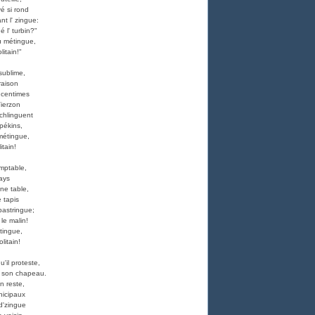
vé si rond
nt l' zingue:
é l' turbin?"
au métingue,
itain!"
sublime,
raison
q centimes
Vierzon
 chlinguent
pékins,
 métingue,
tain!
omptable,
pays
ne table,
e tapis
bastringue;
le malin!
étingue,
litain!
'il proteste,
c' son chapeau.
n reste,
nicipaux
nd'zingue