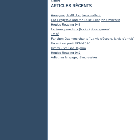
chine
ARTICLES RÉCENTS
Anonyme, 1648. Le plus excellent.
Ella Fitzgerald and the Duke Ellington Orchestra
Hotties Reading 948
Lectures pour tous [les incipit saugrenus]
Traité
Fanchon Daemers chante "La vie s'écoule, la vie s'enfuit"
Un ami est parti 1934-2026
Hiromi - I've Got Rhythm
Hotties Reading 947
Adieu au langage, réimpression