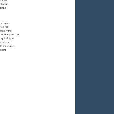
 voisin
métingue,
litain!
détruite,
es fils!..
ante-huite
our d'aujourd'hui
r qui trinque,
ur un rien,
tte métingue,
tain!