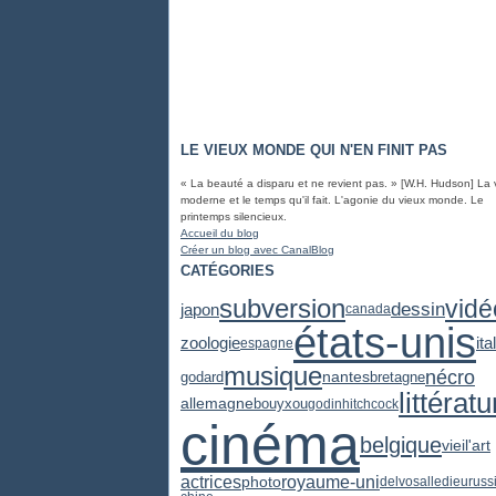
LE VIEUX MONDE QUI N'EN FINIT PAS
« La beauté a disparu et ne revient pas. » [W.H. Hudson] La 
moderne et le temps qu'il fait. L'agonie du vieux monde. Le
printemps silencieux.
Accueil du blog
Créer un blog avec CanalBlog
CATÉGORIES
subversion
vidé
dessin
japon
canada
états-unis
zoologie
ita
espagne
musique
nécro
godard
nantes
bretagne
littératu
allemagne
bouyxou
godin
hitchcock
cinéma
belgique
vieil'art
actrices
royaume-uni
photo
delvosalle
dieu
russ