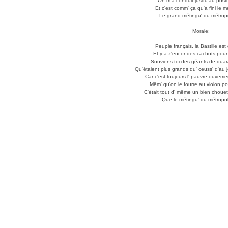
On m'a conduit jusqu'au poste
Et c'est comm' ça qu'a fini le 
Le grand métingu' du métropo
Morale:
Peuple français, la Bastille est 
Et y a z'encor des cachots pour t
Souviens-toi des géants de quar
Qu'étaient plus grands qu' ceuss' d'au j
Car c'est toujours l' pauvre ouverrie
Mêm' qu'on le fourre au violon po
C'était tout d' même un bien choue
Que le métingu' du métropoli