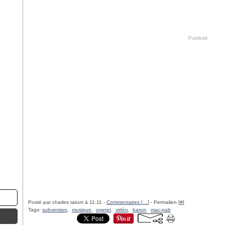
Publicité
Posté par charles tatum à 11:11 -
Commentaires [
…
]
- Permalien [
#
]
Tags:
subversion
,
musique
,
ogeret
,
vidéo
,
baron
,
mac-nab