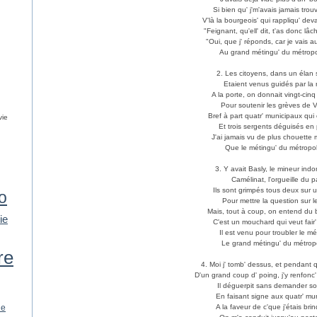
Si bien qu' j'm'avais jamais trou
V'là la bourgeois' qui rappliqu' deva
"Feignant, qu'ell' dit, t'as donc lâch
"Oui, que j' réponds, car je vais 
Au grand métingu' du métropol
2. Les citoyens, dans un élan 
Etaient venus guidés par la 
A la porte, on donnait vingt-cin
Pour soutenir les grèves de 
Bref à part quatr' municipaux qui
vie
Et trois sergents déguisés en 
J'ai jamais vu de plus chouette
Que le métingu' du métropoli
3. Y avait Basly, le mineur ind
Camélinat, l'orgueille du 
Ils sont grimpés tous deux sur u
o
Pour mettre la question sur l
Mais, tout à coup, on entend du 
lie
C'est un mouchard qui veut fair' 
Il est venu pour troubler le m
Le grand métingu' du métropo
re
4. Moi j' tomb' dessus, et pendant qu
D'un grand coup d' poing, j'y renfon
Il déguerpit sans demander so
En faisant signe aux quatr' mu
ie
A la faveur de c'que j'étais bri