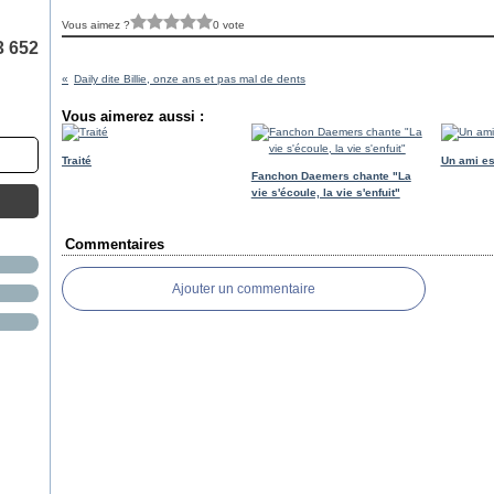
Vous aimez ?
0 vote
3 652
Daily dite Billie, onze ans et pas mal de dents
Vous aimerez aussi :
Traité
Un ami es
Fanchon Daemers chante "La
vie s'écoule, la vie s'enfuit"
Commentaires
Ajouter un commentaire