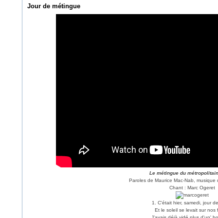
Jour de métingue
Le métingue du métropolitai
Paroles de Maurice Mac-Nab, musique 
Chant : Marc Ogeret
1. C'était hier, samedi, jour d
Et le soleil se levait sur nos 
J'avais déjà vidé plus d'un' bo