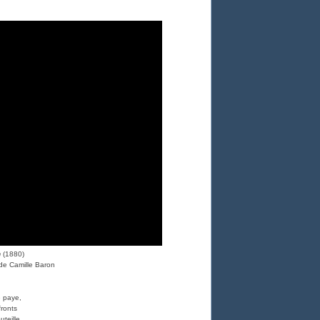
n
(1880)
de Camille Baron
e paye,
fronts
uteille,