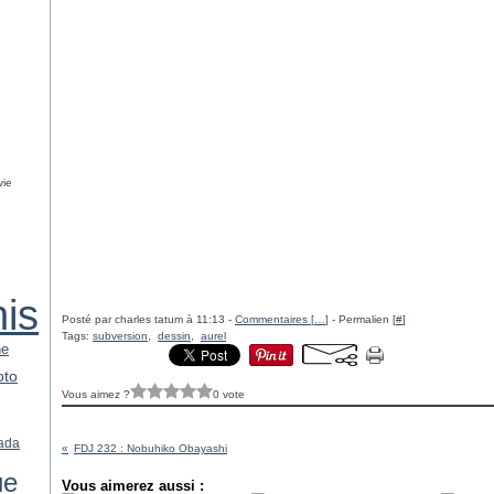
vie
nis
Posté par charles tatum à 11:13 -
Commentaires [
…
]
- Permalien [
#
]
Tags:
subversion
,
dessin
,
aurel
ne
oto
Vous aimez ?
0 vote
ada
FDJ 232 : Nobuhiko Obayashi
ue
Vous aimerez aussi :