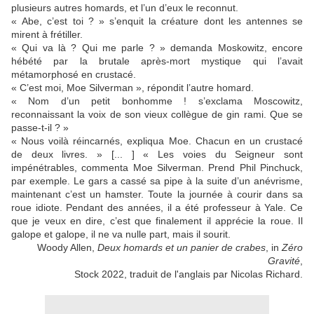
plusieurs autres homards, et l’un d’eux le reconnut.
« Abe, c’est toi ? » s’enquit la créature dont les antennes se
mirent à frétiller.
« Qui va là ? Qui me parle ? » demanda Moskowitz, encore
hébété par la brutale après-mort mystique qui l’avait
métamorphosé en crustacé.
« C’est moi, Moe Silverman », répondit l’autre homard.
« Nom d’un petit bonhomme ! s’exclama Moscowitz,
reconnaissant la voix de son vieux collègue de gin rami. Que se
passe-t-il ? »
« Nous voilà réincarnés, expliqua Moe. Chacun en un crustacé
de deux livres. » [... ] « Les voies du Seigneur sont
impénétrables, commenta Moe Silverman. Prend Phil Pinchuck,
par exemple. Le gars a cassé sa pipe à la suite d’un anévrisme,
maintenant c’est un hamster. Toute la journée à courir dans sa
roue idiote. Pendant des années, il a été professeur à Yale. Ce
que je veux en dire, c’est que finalement il apprécie la roue. Il
galope et galope, il ne va nulle part, mais il sourit.
Woody Allen,
Deux homards et un panier de crabes
, in
Zéro
Gravité
,
Stock 2022, traduit de l'anglais par Nicolas Richard.