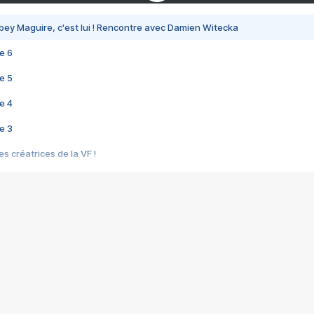
bey Maguire, c'est lui ! Rencontre avec Damien Witecka
e 6
e 5
e 4
e 3
s créatrices de la VF !
e 2
e 1
e Mektoub My Love arrive enfin ! Rencontre avec Shaïn Boumedine et Sal
i : après Toni en famille
elle réalise le bouleversant Dites lui que je l'aime
ais ! Rencontre autour de Vie privée de Rebecca Zlotowski