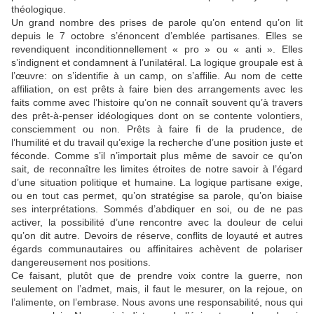
théologique.
Un grand nombre des prises de parole qu’on entend qu’on lit
depuis le 7 octobre s’énoncent d’emblée partisanes. Elles se
revendiquent inconditionnellement « pro » ou « anti ». Elles
s’indignent et condamnent à l’unilatéral. La logique groupale est à
l’œuvre: on s’identifie à un camp, on s’affilie. Au nom de cette
affiliation, on est prêts à faire bien des arrangements avec les
faits comme avec l’histoire qu’on ne connaît souvent qu’à travers
des prêt-à-penser idéologiques dont on se contente volontiers,
consciemment ou non. Prêts à faire fi de la prudence, de
l’humilité et du travail qu’exige la recherche d’une position juste et
féconde. Comme s’il n’importait plus même de savoir ce qu’on
sait, de reconnaître les limites étroites de notre savoir à l’égard
d’une situation politique et humaine. La logique partisane exige,
ou en tout cas permet, qu’on stratégise sa parole, qu’on biaise
ses interprétations. Sommés d’abdiquer en soi, ou de ne pas
activer, la possibilité d’une rencontre avec la douleur de celui
qu’on dit autre. Devoirs de réserve, conflits de loyauté et autres
égards communautaires ou affinitaires achèvent de polariser
dangereusement nos positions.
Ce faisant, plutôt que de prendre voix contre la guerre, non
seulement on l’admet, mais, il faut le mesurer, on la rejoue, on
l’alimente, on l’embrase. Nous avons une responsabilité, nous qui