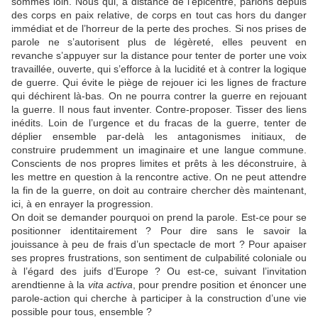
sommes loin. Nous qui, à distance de l’épicentre, parlons depuis
des corps en paix relative, de corps en tout cas hors du danger
immédiat et de l’horreur de la perte des proches. Si nos prises de
parole ne s’autorisent plus de légèreté, elles peuvent en
revanche s’appuyer sur la distance pour tenter de porter une voix
travaillée, ouverte, qui s’efforce à la lucidité et à contrer la logique
de guerre. Qui évite le piège de rejouer ici les lignes de fracture
qui déchirent là-bas. On ne pourra contrer la guerre en rejouant
la guerre. Il nous faut inventer. Contre-proposer. Tisser des liens
inédits. Loin de l’urgence et du fracas de la guerre, tenter de
déplier ensemble par-delà les antagonismes initiaux, de
construire prudemment un imaginaire et une langue commune.
Conscients de nos propres limites et prêts à les déconstruire, à
les mettre en question à la rencontre active. On ne peut attendre
la fin de la guerre, on doit au contraire chercher dès maintenant,
ici, à en enrayer la progression.
On doit se demander pourquoi on prend la parole. Est-ce pour se
positionner identitairement ? Pour dire sans le savoir la
jouissance à peu de frais d’un spectacle de mort ? Pour apaiser
ses propres frustrations, son sentiment de culpabilité coloniale ou
à l’égard des juifs d’Europe ? Ou est-ce, suivant l’invitation
arendtienne à la
vita activa
, pour prendre position et énoncer une
parole-action qui cherche à participer à la construction d’une vie
possible pour tous, ensemble ?