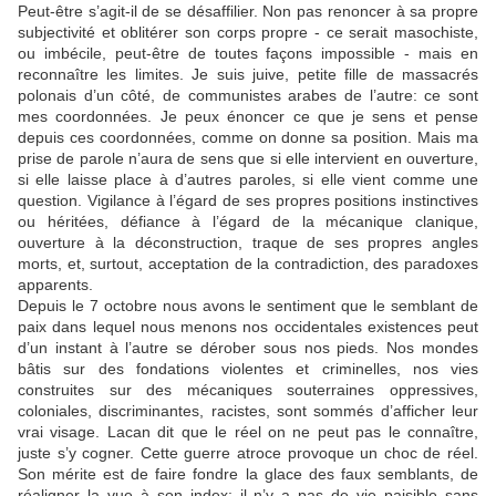
Peut-être s’agit-il de se désaffilier. Non pas renoncer à sa propre
subjectivité et oblitérer son corps propre - ce serait masochiste,
ou imbécile, peut-être de toutes façons impossible - mais en
reconnaître les limites. Je suis juive, petite fille de massacrés
polonais d’un côté, de communistes arabes de l’autre: ce sont
mes coordonnées. Je peux énoncer ce que je sens et pense
depuis ces coordonnées, comme on donne sa position. Mais ma
prise de parole n’aura de sens que si elle intervient en ouverture,
si elle laisse place à d’autres paroles, si elle vient comme une
question. Vigilance à l’égard de ses propres positions instinctives
ou héritées, défiance à l’égard de la mécanique clanique,
ouverture à la déconstruction, traque de ses propres angles
morts, et, surtout, acceptation de la contradiction, des paradoxes
apparents.
Depuis le 7 octobre nous avons le sentiment que le semblant de
paix dans lequel nous menons nos occidentales existences peut
d’un instant à l’autre se dérober sous nos pieds. Nos mondes
bâtis sur des fondations violentes et criminelles, nos vies
construites sur des mécaniques souterraines oppressives,
coloniales, discriminantes, racistes, sont sommés d’afficher leur
vrai visage. Lacan dit que le réel on ne peut pas le connaître,
juste s’y cogner. Cette guerre atroce provoque un choc de réel.
Son mérite est de faire fondre la glace des faux semblants, de
réaligner la vue à son index: il n’y a pas de vie paisible sans