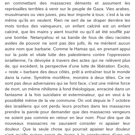
en commettant des massacres déments et assument les
représailles terribles à venir sur le peuple de Gaza. Vies arabes,
musulmanes ou vies juives, peu leur importe à tous: c’est à la vie
même qu’ils en veulent. Rien ne sert de se draper derrière les
mots tordus des vainqueurs, un enfant calciné est un enfant
calciné, que les mains y aient touché ou qu’il ait été soufflé par
une bombe. Netanyahou et sa bande de fous de dieu racistes
avides de pouvoir ne sont pas des juifs, ils ne méritent aucun
autre nom que barbarie. Comme le Hamas qui, en prenant appui
sur la juste et vitale lutte des palestiniens contre l’oppression
israélienne, l’a dévoyée à travers des actes qui ne relèvent plus
de, qui excèdent, la perspective d’une lutte de libération. Excès,
« reste » barbare des deux côtés, prêt à entraîner tout le monde
dans la ruine. Symétrie mortifère, monstre à deux têtes. Ce ne
sont pas deux adversaires qui se font face, c’est une même force
de mort, un même nihilisme à fond théologique, enraciné dans un
fantasme à la fois suicidaire et exterminateur, qui en veut à la
possibilité même de la vie commune. On voit depuis le 7 octobre
des israéliens qui ont perdu leurs proches dans les massacres
prendre la parole pour demander que des massacres vengeurs
ne soient pas commis en retour en leur nom. Pour dire que de
nouveaux massacres ne sauraient consoler ni apaiser leur
douleur. Que la seule chose qui pourrait apaiser leur douleur
c’est qu’elle puisse servir de levier à la construction d’une vie