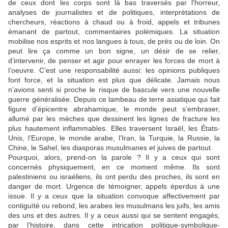
de ceux dont les corps sont là bas traversés par l’horreur,
analyses de journalistes et de politiques, interprétations de
chercheurs, réactions à chaud ou à froid, appels et tribunes
émanant de partout, commentaires polémiques. La situation
mobilise nos esprits et nos langues à tous, de près ou de loin. On
peut lire ça comme un bon signe, un désir de se relier,
d’intervenir, de penser et agir pour enrayer les forces de mort à
l’oeuvre. C’est une responsabilité aussi: les opinions publiques
font force, et la situation est plus que délicate. Jamais nous
n’avions senti si proche le risque de bascule vers une nouvelle
guerre généralisée. Depuis ce lambeau de terre asiatique qui fait
figure d’épicentre abrahamique, le monde peut s’embraser,
allumé par les mèches que dessinent les lignes de fracture les
plus hautement inflammables. Elles traversent Israël, les États-
Unis, l’Europe, le monde arabe, l’Iran, la Turquie, la Russie, la
Chine, le Sahel, les diasporas musulmanes et juives de partout.
Pourquoi, alors, prend-on la parole ? Il y a ceux qui sont
concernés physiquement, en ce moment même. Ils sont
palestiniens ou israéliens, ils ont perdu des proches, ils sont en
danger de mort. Urgence de témoigner, appels éperdus à une
issue. Il y a ceux que la situation convoque affectivement par
contiguïté ou rebond, les arabes les musulmans les juifs, les amis
des uns et des autres. Il y a ceux aussi qui se sentent engagés,
par l’histoire, dans cette intrication politique-symbolique-