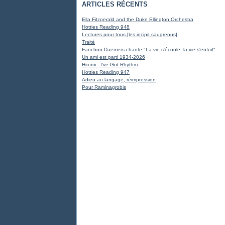
ARTICLES RÉCENTS
Ella Fitzgerald and the Duke Ellington Orchestra
Hotties Reading 948
Lectures pour tous [les incipit saugrenus]
Traité
Fanchon Daemers chante "La vie s'écoule, la vie s'enfuit"
Un ami est parti 1934-2026
Hiromi - I've Got Rhythm
Hotties Reading 947
Adieu au langage, réimpression
Pour Raminagrobis