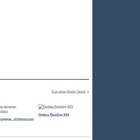
D'un deux février l'autre
Hotties Reading 945
langage, réimpression