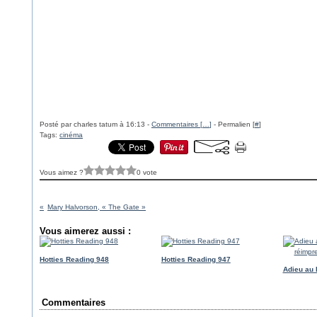
Posté par charles tatum à 16:13 -
Commentaires [
…
]
- Permalien [
#
]
Tags:
cinéma
Vous aimez ?
0 vote
Mary Halvorson, « The Gate »
Vous aimerez aussi :
Hotties Reading 948
Hotties Reading 947
Adieu au 
Commentaires