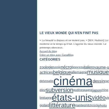
LE VIEUX MONDE QUI N'EN FINIT PAS
« La beauté a disparu et ne revient pas. » [W.H. Hudson] La 
moderne et le temps qu'il fait. L'agonie du vieux monde. Le
printemps silencieux.
Accueil du blog
Créer un blog avec CanalBlog
CATÉGORIES
nécro
zoologie
royaume-u
italie
russie
bouyxou
musique
belgique
actrices
allemagne
cinéma
dessin
delvosalle
ca
subversion
japon
dieu
godin
espagne
chine
états-unis
vidéo
vi
bretagne
littérature
photo
godard
nantes
hitchcock