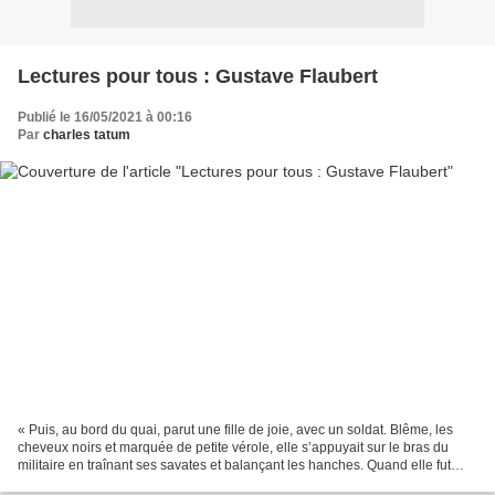
Lectures pour tous : Gustave Flaubert
Publié le 16/05/2021 à 00:16
Par
charles tatum
« Puis, au bord du quai, parut une fille de joie, avec un soldat. Blême, les
cheveux noirs et marquée de petite vérole, elle s’appuyait sur le bras du
militaire en traînant ses savates et balançant les hanches. Quand elle fut
plus loin, Bouvard se permit...