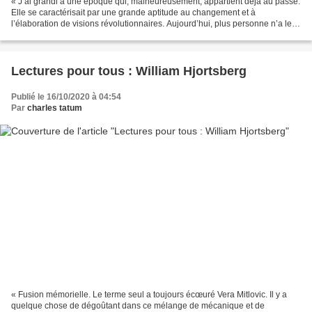
« J’ai grandi à une époque qui, malheureusement, appartient déjà au passé.
Elle se caractérisait par une grande aptitude au changement et à
l’élaboration de visions révolutionnaires. Aujourd’hui, plus personne n’a le
courage d’inventer quelque chose de...
Lectures pour tous : William Hjortsberg
Publié le 16/10/2020 à 04:54
Par
charles tatum
« Fusion mémorielle. Le terme seul a toujours écœuré Vera Mitlovic. Il y a
quelque chose de dégoûtant dans ce mélange de mécanique et de