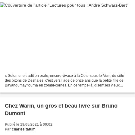
« Selon une tradition orale, encore vivace à la Côte-sous-le-Vent, du côté
des pitons de Deshaies, c’est vers l’âge de onze ans que la petite fille de
Bayangumay tourna en zombi-cornes. En ce temps-là, disent les vieux
conteurs créoles, la malédiction...
Chez Warm, un gros et beau livre sur Bruno
Dumont
Publié le 19/05/2021 à 00:02
Par
charles tatum