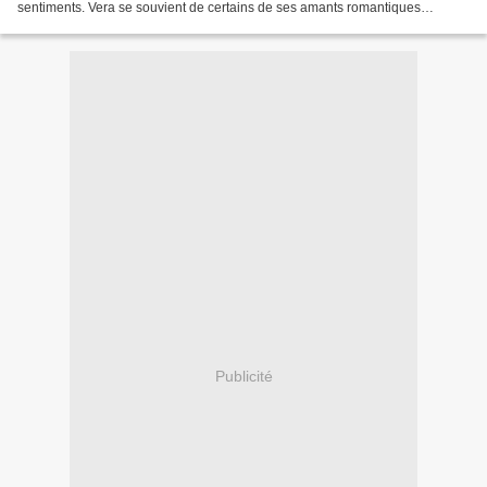
sentiments. Vera se souvient de certains de ses amants romantiques
(aujourd’hui une poignée de cendres au fond d’une...
Publicité