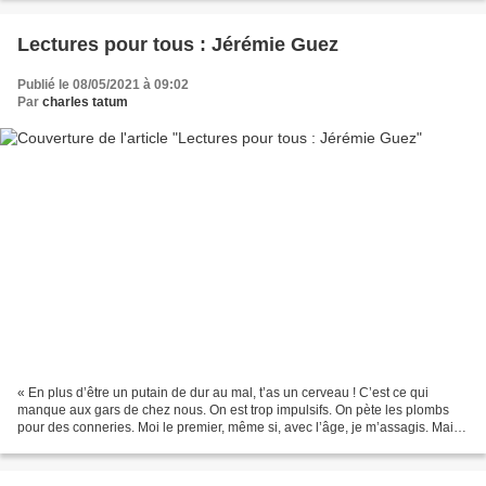
Lectures pour tous : Jérémie Guez
Publié le 08/05/2021 à 09:02
Par
charles tatum
« En plus d’être un putain de dur au mal, t’as un cerveau ! C’est ce qui
manque aux gars de chez nous. On est trop impulsifs. On pète les plombs
pour des conneries. Moi le premier, même si, avec l’âge, je m’assagis. Mais
toi, toi, c’est du sang glacé...