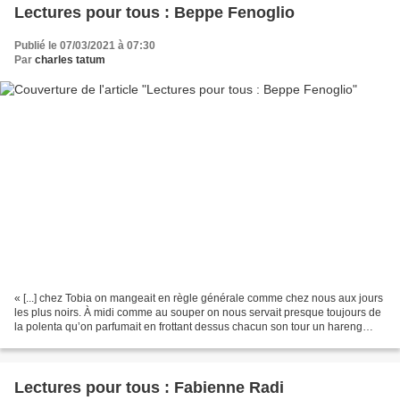
Lectures pour tous : Beppe Fenoglio
Publié le 07/03/2021 à 07:30
Par
charles tatum
« [...] chez Tobia on mangeait en règle générale comme chez nous aux jours
les plus noirs. À midi comme au souper on nous servait presque toujours de
la polenta qu’on parfumait en frottant dessus chacun son tour un hareng
suspendu à une poutre par un...
Lectures pour tous : Fabienne Radi