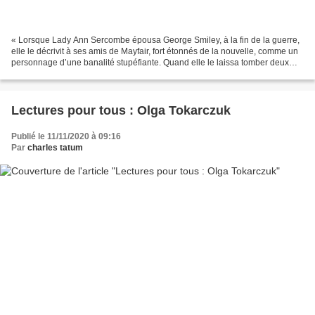
« Lorsque Lady Ann Sercombe épousa George Smiley, à la fin de la guerre,
elle le décrivit à ses amis de Mayfair, fort étonnés de la nouvelle, comme un
personnage d’une banalité stupéfiante. Quand elle le laissa tomber deux
ans plus tard, pour un coureur...
Lectures pour tous : Olga Tokarczuk
Publié le 11/11/2020 à 09:16
Par
charles tatum