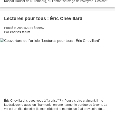
Kaspar Hauser de Nuremberg, ou l’enfant sauvage de l’Aveyron. Ces contes
séduisent notre goût du merveilleux,...
Lectures pour tous : Éric Chevillard
Publié le 28/01/2021 à 09:57
Par
charles tatum
Éric Chevillard, croyez-vous à "la crise" ? « Pour y croire vraiment, il me
faudrait croire aussi en l’harmonie, en une harmonie perdue ou à venir. La
vie est un état de crise (la mort rôde) et le monde, un état provisoire du
chaos. Il semble toutefois...