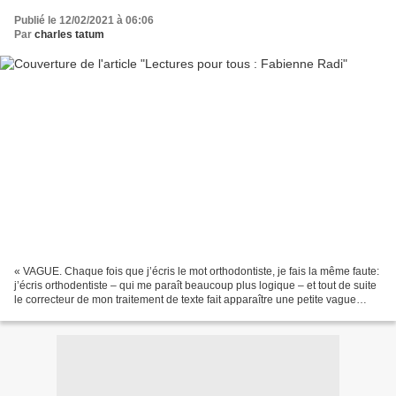
Publié le 12/02/2021 à 06:06
Par
charles tatum
« VAGUE. Chaque fois que j’écris le mot orthodontiste, je fais la même faute:
j’écris orthodentiste – qui me paraît beaucoup plus logique – et tout de suite
le correcteur de mon traitement de texte fait apparaître une petite vague
rouge sous le mot orthodentiste...