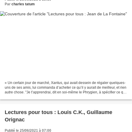
Par
charles tatum
« Un certain jour de marché, Xantus, qui avait dessein de régaler quelques-
uns de ses amis, lui commanda d’acheter ce qu’il y aurait de meilleur, et rien
autre chose. "Je t’apprendrai, dit en soi-même le Phrygien, à spécifier ce que
tu souhaites, sans...
Lectures pour tous : Louis C.K., Guillaume
Orignac
Publié le 25/06/2021 à 07:00