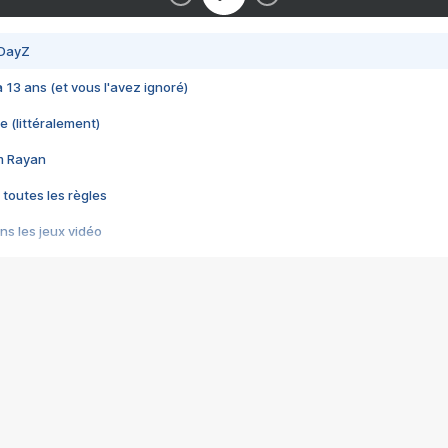
 DayZ
 a 13 ans (et vous l'avez ignoré)
e (littéralement)
im Rayan
 toutes les règles
s les jeux vidéo
us choquant de Rockstar ? - Le scandale BULLY
e plus moche de Steam
du RÊVE tourne au CAUCHEMAR
pendant 8 heures
it… à tort
umiliés par un jeu vidéo