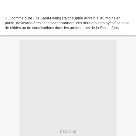
« ... comme quoi [l’île Saint-Denis] était peuplée autrefois, au moins en
partie, de lavandières et de scaphandriers, ces derniers employés à la pose
de câbles ou de canalisations dans les profondeurs de la Seine. Ainsi
Ravachol, qui lui-même y habita...
Publicité