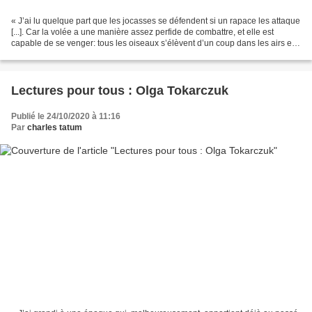
« J’ai lu quelque part que les jocasses se défendent si un rapace les attaque
[...]. Car la volée a une manière assez perfide de combattre, et elle est
capable de se venger: tous les oiseaux s’élèvent d’un coup dans les airs et
défèquent tous ensemble...
Lectures pour tous : Olga Tokarczuk
Publié le 24/10/2020 à 11:16
Par
charles tatum