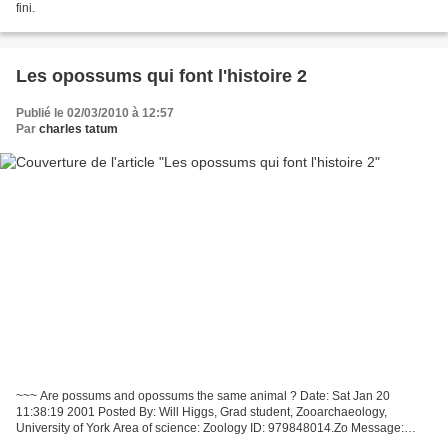
fini.
Les opossums qui font l'histoire 2
Publié le 02/03/2010 à 12:57
Par
charles tatum
~~~ Are possums and opossums the same animal ? Date: Sat Jan 20
11:38:19 2001 Posted By: Will Higgs, Grad student, Zooarchaeology,
University of York Area of science: Zoology ID: 979848014.Zo Message:
Ronald, At an etymological level, your question can...