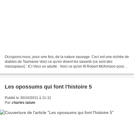
Occupons-nous, pour une fois, de la nature sauvage. Ceci est une nichée de
diables de Tasmanie Voici ce qu'en disent les savants (ce sont des
marsupiaux) : ICI Voici un adulte : Voici ce qu'en fit Robert McKimson pour
les Looney Tunes puis les Merrie...
Les opossums qui font l'histoire 5
Publié le 30/10/2011 à 11:11
Par
charles tatum