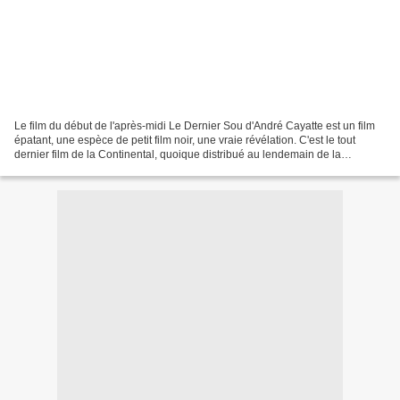
Le film du début de l'après-midi Le Dernier Sou d'André Cayatte est un film
épatant, une espèce de petit film noir, une vraie révélation. C'est le tout
dernier film de la Continental, quoique distribué au lendemain de la
Libération. (Tourné en 1943, il...