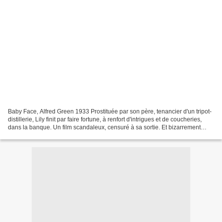
Baby Face, Alfred Green 1933 Prostituée par son père, tenancier d'un tripot-
distillerie, Lily finit par faire fortune, à renfort d'intrigues et de coucheries,
dans la banque. Un film scandaleux, censuré à sa sortie. Et bizarrement
porté au pinacle, trois...