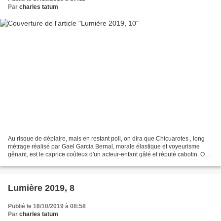
Par
charles tatum
Au risque de déplaire, mais en restant poli, on dira que Chicuarotes , long
métrage réalisé par Gael Garcia Bernal, morale élastique et voyeurisme
gênant, est le caprice coûteux d'un acteur-enfant gâté et réputé cabotin. Ou
qu'il s'agit d'un nouveau chapitre,...
Lumière 2019, 8
Publié le 16/10/2019 à 08:58
Par
charles tatum