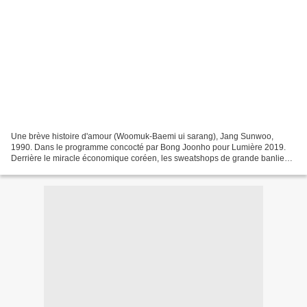
Une brève histoire d'amour (Woomuk-Baemi ui sarang), Jang Sunwoo,
1990. Dans le programme concocté par Bong Joonho pour Lumière 2019.
Derrière le miracle économique coréen, les sweatshops de grande banlieue
et les ratés de la modernité. Mais Jang n'est...