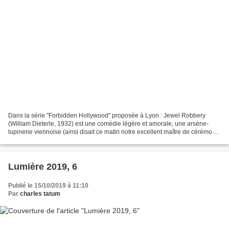
Dans la série "Forbidden Hollywood" proposée à Lyon : Jewel Robbery
(William Dieterle, 1932) est une comédie légère et amorale, une arsène-
lupinerie viennoise (ainsi disait ce matin notre excellent maître de cérémonie
Bertrand Tavernier) farcie de dialogues...
Lumière 2019, 6
Publié le 15/10/2019 à 11:10
Par
charles tatum