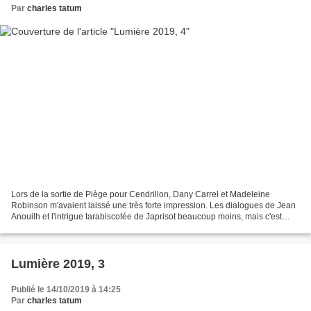
Par
charles tatum
Lors de la sortie de Piège pour Cendrillon, Dany Carrel et Madeleine
Robinson m'avaient laissé une très forte impression. Les dialogues de Jean
Anouilh et l'intrigue tarabiscotée de Japrisot beaucoup moins, mais c'est
normal : j'avais quatorze ans. On...
Lumière 2019, 3
Publié le 14/10/2019 à 14:25
Par
charles tatum