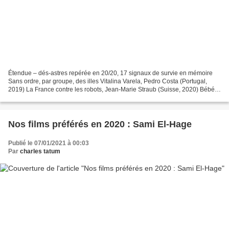
Étendue – dés-astres repérée en 20/20, 17 signaux de survie en mémoire
Sans ordre, par groupe, des illes Vitalina Varela, Pedro Costa (Portugal,
2019) La France contre les robots, Jean-Marie Straub (Suisse, 2020) Bébé
Colère, Caroline Poggi & Jonathan...
Nos films préférés en 2020 : Sami El-Hage
Publié le 07/01/2021 à 00:03
Par
charles tatum