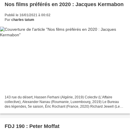
Nos films préférés en 2020 : Jacques Kermabon
Publié le 16/01/2021 à 00:02
Par
charles tatum
143 rue du désert, Hassen Ferhani (Algérie, 2019) Colectiv (L’Affaire
collective), Alexander Nanau (Roumanie, Luxembourg, 2019) Le Bureau
des légendes, 5e saison, Éric Rochant (France, 2020) Richard Jewell (Le
Cas Richard Jewell), Clint Eastwood (États-Unis,...
FDJ 190 : Peter Moffat