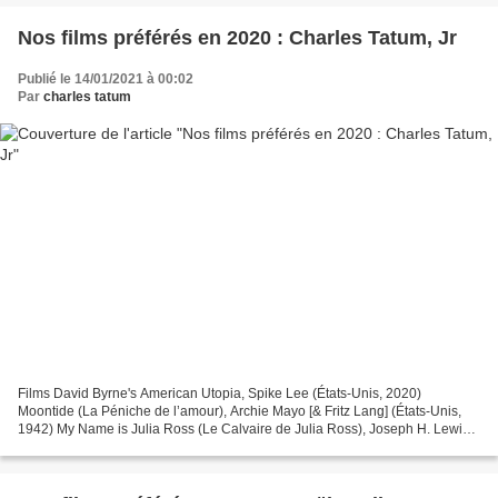
Nos films préférés en 2020 : Charles Tatum, Jr
Publié le 14/01/2021 à 00:02
Par
charles tatum
Films David Byrne's American Utopia, Spike Lee (États-Unis, 2020)
Moontide (La Péniche de l’amour), Archie Mayo [& Fritz Lang] (États-Unis,
1942) My Name is Julia Ross (Le Calvaire de Julia Ross), Joseph H. Lewis
(États-Unis, 1945) Spencer’s Mountain...