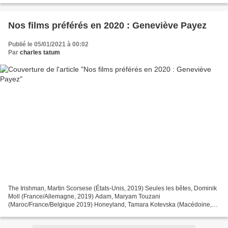
Nos films préférés en 2020 : Geneviève Payez
Publié le 05/01/2021 à 00:02
Par
charles tatum
The Irishman, Martin Scorsese (États-Unis, 2019) Seules les bêtes, Dominik
Moll (France/Allemagne, 2019) Adam, Maryam Touzani
(Maroc/France/Belgique 2019) Honeyland, Tamara Kotevska (Macédoine,
2019) Les choses qu’on dit, les choses qu’on fait, Emmanuel...