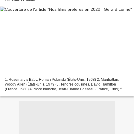
1. Rosemary’s Baby, Roman Polanski (États-Unis, 1968) 2. Manhattan,
Woody Allen (États-Unis, 1979) 3. Tendres cousines, David Hamilton
(France, 1980) 4. Noce blanche, Jean-Claude Brisseau (France, 1989) 5. Je
t’aime moi non plus, Serge Gainsbourg (France,...