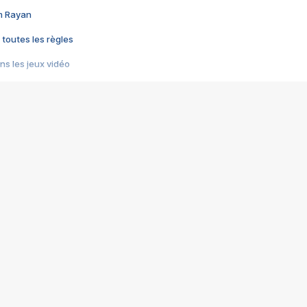
im Rayan
 toutes les règles
s les jeux vidéo
us choquant de Rockstar ? - Le scandale BULLY
e plus moche de Steam
du RÊVE tourne au CAUCHEMAR
pendant 8 heures
it… à tort
umiliés par un jeu vidéo
ire - Final Fantasy 8
ti un empire - Age of Empires
story DOFUS