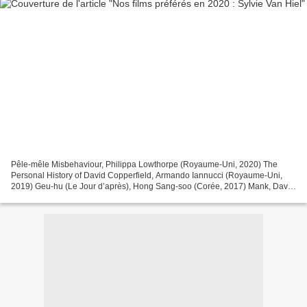
Pêle-mêle Misbehaviour, Philippa Lowthorpe (Royaume-Uni, 2020) The
Personal History of David Copperfield, Armando Iannucci (Royaume-Uni,
2019) Geu-hu (Le Jour d’après), Hong Sang-soo (Corée, 2017) Mank, David
Fincher (États-Unis, 2020) The Trial of the...