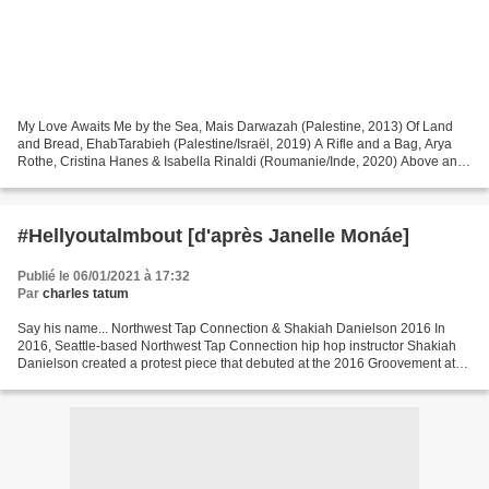
My Love Awaits Me by the Sea, Mais Darwazah (Palestine, 2013) Of Land
and Bread, EhabTarabieh (Palestine/Israël, 2019) A Rifle and a Bag, Arya
Rothe, Cristina Hanes & Isabella Rinaldi (Roumanie/Inde, 2020) Above and
Below, Nicolas Steiner (Suisse/Allemagne,...
#Hellyoutalmbout [d'après Janelle Monáe]
Publié le 06/01/2021 à 17:32
Par
charles tatum
Say his name... Northwest Tap Connection & Shakiah Danielson 2016 In
2016, Seattle-based Northwest Tap Connection hip hop instructor Shakiah
Danielson created a protest piece that debuted at the 2016 Groovement at
Rainier Beach to speak out against police...