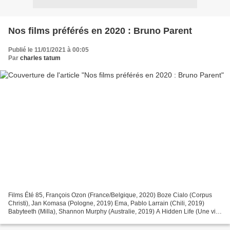
Nos films préférés en 2020 : Bruno Parent
Publié le 11/01/2021 à 00:05
Par
charles tatum
Films Été 85, François Ozon (France/Belgique, 2020) Boze Cialo (Corpus
Christi), Jan Komasa (Pologne, 2019) Ema, Pablo Larrain (Chili, 2019)
Babyteeth (Milla), Shannon Murphy (Australie, 2019) A Hidden Life (Une vie
cachée), Terrence Malick (États-Unis/Royaume-Uni,...