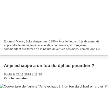
Edouard Manet, Botte d'asperges, 1880 « À cette heure où je descendais
apprendre le menu, le dîner était déjà commencé, et Françoise,
commandant aux forces de la nature devenues ses aides, comme dans les
féeries où les géants se font engager comme cuisiniers,...
Ai-je échappé à un fou du djihad pinardier ?
Publié le 26/12/2014 à 16:38
Par
charles tatum