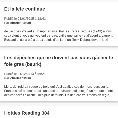
Et la fête continue
Publié le 01/01/2015 à 18:41
Par
charles tatum
de Jacques Prévert et Joseph Kosma. Par les Frères Jacques (1949) à tous
ceux d'entre vous qui veulent y croire, vaille que vaille - et d'abord à Laurent
Buscaglia, qui a été à deux doigts d'en faire un film ~ Debout devant le zinc
Sur le coup de dix...
Les dépêches qui ne doivent pas vous gâcher le
foie gras (beurk)
Publié le 31/12/2014 à 09:21
Par
charles tatum
Morts de froid La vague de froid qui s'est abattue ces derniers jours sur la
France a tué au moins six sans-abri depuis samedi, malgré un renforcement
des capacités d'accueil des plus démunis. On déplore trois morts en région
parisienne, un sur la Côte...
Hotties Reading 384