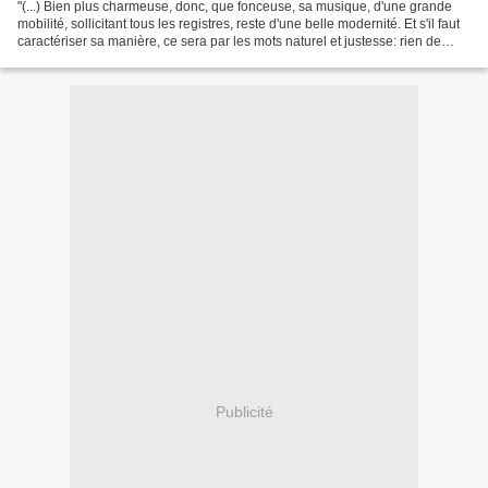
"(...) Bien plus charmeuse, donc, que fonceuse, sa musique, d'une grande
mobilité, sollicitant tous les registres, reste d'une belle modernité. Et s'il faut
caractériser sa manière, ce sera par les mots naturel et justesse: rien de
forcé dans son jeu,...
Publicité