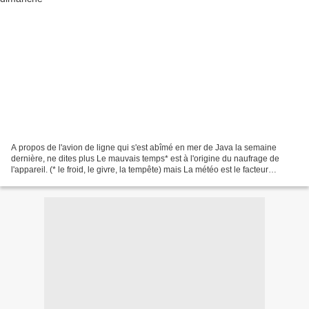
A propos de l'avion de ligne qui s'est abîmé en mer de Java la semaine
dernière, ne dites plus Le mauvais temps* est à l'origine du naufrage de
l'appareil. (* le froid, le givre, la tempête) mais La météo est le facteur
déclenchant du crash. [La confusion...