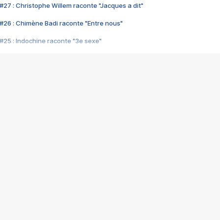
#27 : Christophe Willem raconte "Jacques a dit"
#26 : Chimène Badi raconte "Entre nous"
#25 : Indochine raconte "3e sexe"
#24 : Zaho raconte "C'est chelou"
#23 : Patrick Bruel raconte "Au café des délices"
#22 : Kyo raconte "Le chemin"
#21 : Nolwenn Leroy raconte "Cassé"
#20 : Patrick Hernandez raconte "Born to be alive"
#19 : Lorie raconte "Près de moi"
#18 : Michael Jones raconte "A nos actes manqués" (avec Jean-Jacque
#17 : Khaled raconte "Aïcha"
#16 : Corneille raconte "Parce qu'on vient de loin"
#15 : Indochine raconte "L'aventurier"