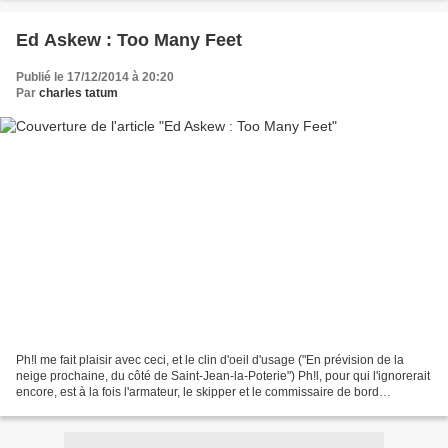
Ed Askew : Too Many Feet
Publié le 17/12/2014 à 20:20
Par
charles tatum
Ph!l me fait plaisir avec ceci, et le clin d'oeil d'usage ("En prévision de la
neige prochaine, du côté de Saint-Jean-la-Poterie") Ph!l, pour qui l'ignorerait
encore, est à la fois l'armateur, le skipper et le commissaire de bord
d'Okraina Records et,...