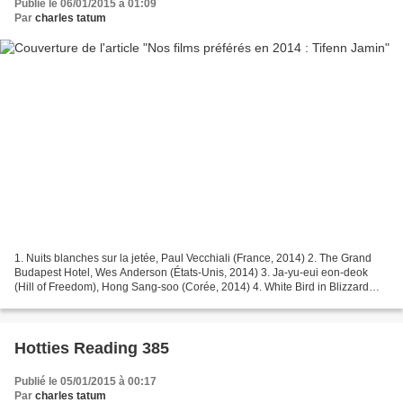
Publié le 06/01/2015 à 01:09
Par
charles tatum
1. Nuits blanches sur la jetée, Paul Vecchiali (France, 2014) 2. The Grand
Budapest Hotel, Wes Anderson (États-Unis, 2014) 3. Ja-yu-eui eon-deok
(Hill of Freedom), Hong Sang-soo (Corée, 2014) 4. White Bird in Blizzard
(White Bird), Gregg Araki (France-États-Unis,...
Hotties Reading 385
Publié le 05/01/2015 à 00:17
Par
charles tatum