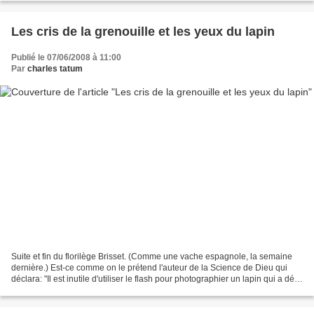
Les cris de la grenouille et les yeux du lapin
Publié le 07/06/2008 à 11:00
Par
charles tatum
Suite et fin du florilège Brisset. (Comme une vache espagnole, la semaine
dernière.) Est-ce comme on le prétend l'auteur de la Science de Dieu qui
déclara: "Il est inutile d'utiliser le flash pour photographier un lapin qui a déjà
les yeux rouges"? Eh...