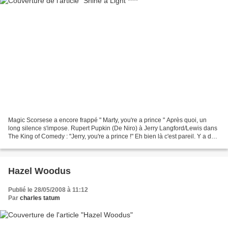
Magic Scorsese a encore frappé " Marty, you're a prince " Après quoi, un
long silence s'impose. Rupert Pupkin (De Niro) à Jerry Langford/Lewis dans
The King of Comedy : "Jerry, you're a prince !" Eh bien là c'est pareil. Y a des
soirs, on se sent pup...
Hazel Woodus
Publié le 28/05/2008 à 11:12
Par
charles tatum