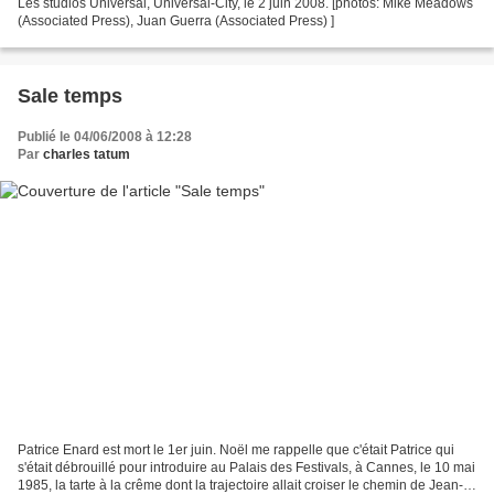
Les studios Universal, Universal-City, le 2 juin 2008. [photos: Mike Meadows
(Associated Press), Juan Guerra (Associated Press) ]
Sale temps
Publié le 04/06/2008 à 12:28
Par
charles tatum
Patrice Enard est mort le 1er juin. Noël me rappelle que c'était Patrice qui
s'était débrouillé pour introduire au Palais des Festivals, à Cannes, le 10 mai
1985, la tarte à la crême dont la trajectoire allait croiser le chemin de Jean-