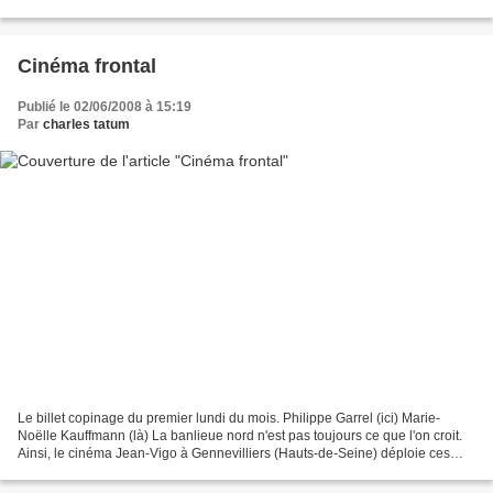
Luc Godard. Tels...
Cinéma frontal
Publié le 02/06/2008 à 15:19
Par
charles tatum
Le billet copinage du premier lundi du mois. Philippe Garrel (ici) Marie-
Noëlle Kauffmann (là) La banlieue nord n'est pas toujours ce que l'on croit.
Ainsi, le cinéma Jean-Vigo à Gennevilliers (Hauts-de-Seine) déploie ces
temps-ci un cycle de films intitulé...