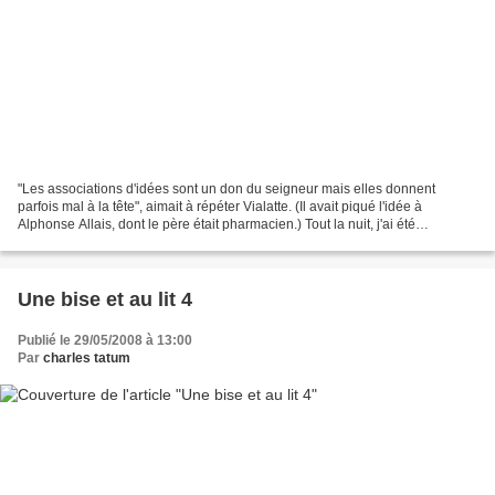
"Les associations d'idées sont un don du seigneur mais elles donnent
parfois mal à la tête", aimait à répéter Vialatte. (Il avait piqué l'idée à
Alphonse Allais, dont le père était pharmacien.) Tout la nuit, j'ai été
estraboucarbillé par un trop-plein...
Une bise et au lit 4
Publié le 29/05/2008 à 13:00
Par
charles tatum