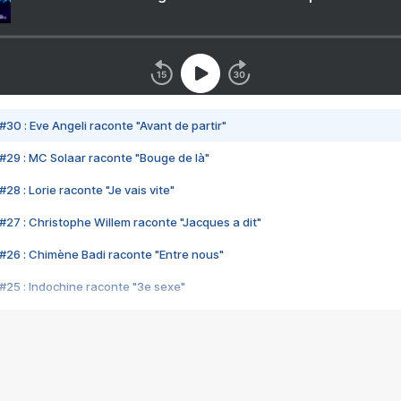
#30 : Eve Angeli raconte "Avant de partir"
#29 : MC Solaar raconte "Bouge de là"
28 : Lorie raconte "Je vais vite"
#27 : Christophe Willem raconte "Jacques a dit"
#26 : Chimène Badi raconte "Entre nous"
#25 : Indochine raconte "3e sexe"
#24 : Zaho raconte "C'est chelou"
#23 : Patrick Bruel raconte "Au café des délices"
#22 : Kyo raconte "Le chemin"