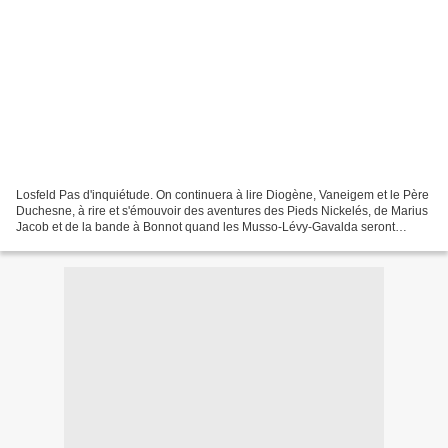
Losfeld Pas d'inquiétude. On continuera à lire Diogène, Vaneigem et le Père
Duchesne, à rire et s'émouvoir des aventures des Pieds Nickelés, de Marius
Jacob et de la bande à Bonnot quand les Musso-Lévy-Gavalda seront
oubliés depuis longtemps. By the way,...