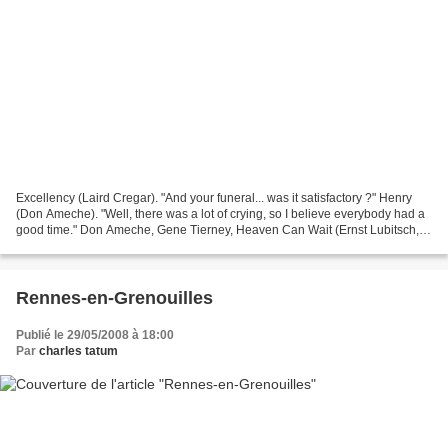
Excellency (Laird Cregar). "And your funeral... was it satisfactory ?" Henry
(Don Ameche). "Well, there was a lot of crying, so I believe everybody had a
good time." Don Ameche, Gene Tierney, Heaven Can Wait (Ernst Lubitsch,
1943) (DR Criterion Colle...
Rennes-en-Grenouilles
Publié le 29/05/2008 à 18:00
Par
charles tatum