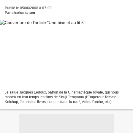
Publié le 05/06/2008 à 07:00
Par
charles tatum
Je salue Jacques Ledoux, patron de la Cinémathèque royale, qui nous
montra en leur temps les films de Shuji Terayama (l'Empereur Tomato-
Ketchup, Jetons les livres, sortons dans la rue !, Adieu l'arche, etc.).
Rétrospectives, festivals, musées, dévédés:...