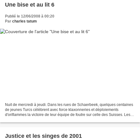
Une bise et au lit 6
Publié le 12/06/2008 à 00:20
Par
charles tatum
Nuit de mercredi à jeudi. Dans les rues de Schaerbeek, quelques centaines
de jeunes Turcs célèbrent avec force klaxonneries et déploiements
d'oriflammes la victoire de leur équipe de foutre sur celle des Suisses. Les
drapeaux, c'est con, car personne...
Justice et les singes de 2001