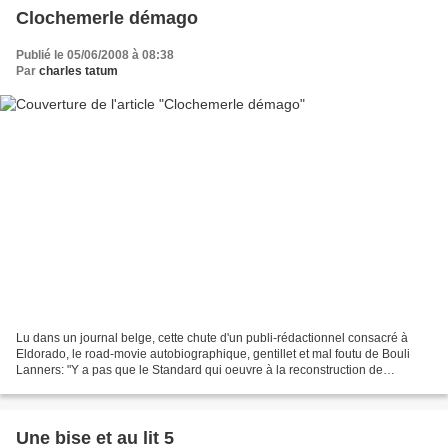
Clochemerle démago
Publié le 05/06/2008 à 08:38
Par
charles tatum
Lu dans un journal belge, cette chute d'un publi-rédactionnel consacré à
Eldorado, le road-movie autobiographique, gentillet et mal foutu de Bouli
Lanners: "Y a pas que le Standard qui oeuvre à la reconstruction de
l'imaginaire wallon !" Si le cinéma...
Une bise et au lit 5