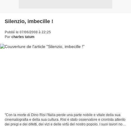
Silenzio, imbecille !
Publié le 07/06/2008 à 22:25
Par
charles tatum
"Con la morte di Dino Risi l'Italia perde una parte nobile e vitale della sua
cinematografia e della sua cultura. Risi è stato osservatore e cronista attento
dei pregi e dei difetti, dei vizi e delle virtù del nostro popolo. I suoi lavori non
sono solo...