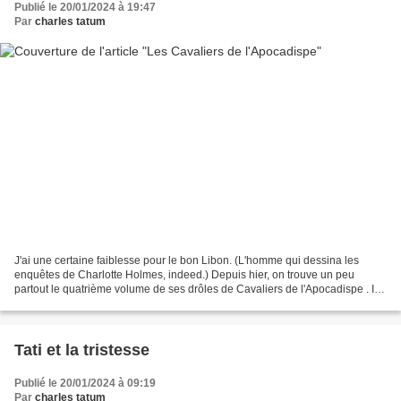
Publié le 20/01/2024 à 19:47
Par
charles tatum
J'ai une certaine faiblesse pour le bon Libon. (L'homme qui dessina les
enquêtes de Charlotte Holmes, indeed.) Depuis hier, on trouve un peu
partout le quatrième volume de ses drôles de Cavaliers de l'Apocadispe . Il
n'y a pas que Baudrillard et Krasznahorkai,...
Tati et la tristesse
Publié le 20/01/2024 à 09:19
Par
charles tatum