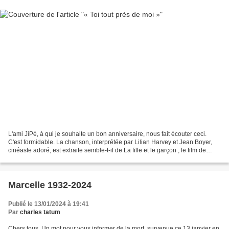
L'ami JiPé, à qui je souhaite un bon anniversaire, nous fait écouter ceci.
C'est formidable. La chanson, interprétée par Lilian Harvey et Jean Boyer,
cinéaste adoré, est extraite semble-t-il de La fille et le garçon , le film de
Wilhelm Thiele et Roger...
Marcelle 1932-2024
Publié le 13/01/2024 à 19:41
Par
charles tatum
Chers tous, Un mot pour vous informer de la mort, survenue ce 13 janvier en