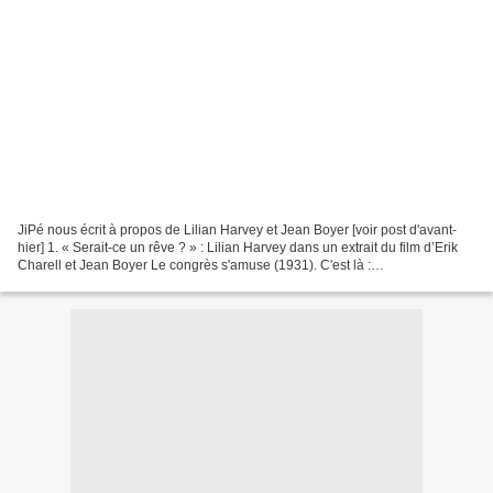
JiPé nous écrit à propos de Lilian Harvey et Jean Boyer [voir post d'avant-
hier] 1. « Serait-ce un rêve ? » : Lilian Harvey dans un extrait du film d’Erik
Charell et Jean Boyer Le congrès s'amuse (1931). C'est là :
https://www.youtube.com/watch?v=JstuFwwqdUQ...