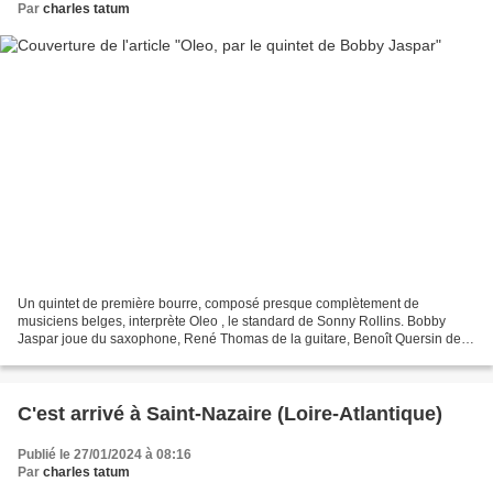
Par
charles tatum
Un quintet de première bourre, composé presque complètement de
musiciens belges, interprète Oleo , le standard de Sonny Rollins. Bobby
Jaspar joue du saxophone, René Thomas de la guitare, Benoît Quersin de la
contrebasse, Amedeo Tommasi du piano et Daniel...
C'est arrivé à Saint-Nazaire (Loire-Atlantique)
Publié le 27/01/2024 à 08:16
Par
charles tatum