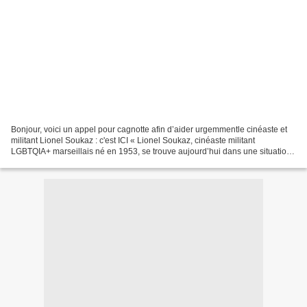
Bonjour, voici un appel pour cagnotte afin d’aider urgemmentle cinéaste et
militant Lionel Soukaz : c'est ICI « Lionel Soukaz, cinéaste militant
LGBTQIA+ marseillais né en 1953, se trouve aujourd’hui dans une situation
d’urgence. Il n’a plus de logement...