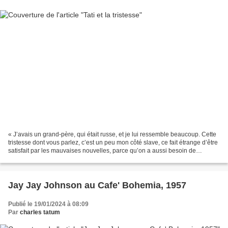
« J’avais un grand-père, qui était russe, et je lui ressemble beaucoup. Cette
tristesse dont vous parlez, c’est un peu mon côté slave, ce fait étrange d’être
satisfait par les mauvaises nouvelles, parce qu’on a aussi besoin de
mauvaises nouvelles. Mais...
Jay Jay Johnson au Cafe' Bohemia, 1957
Publié le 19/01/2024 à 08:09
Par
charles tatum