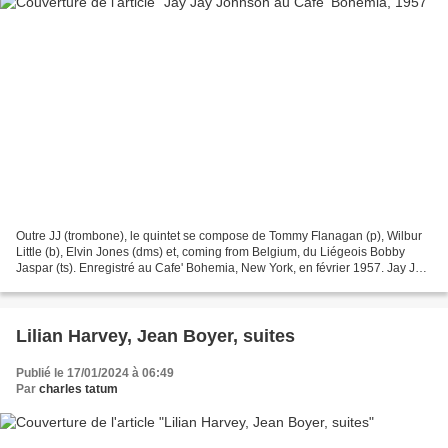
Outre JJ (trombone), le quintet se compose de Tommy Flanagan (p), Wilbur
Little (b), Elvin Jones (dms) et, coming from Belgium, du Liégeois Bobby
Jaspar (ts). Enregistré au Cafe' Bohemia, New York, en février 1957. Jay Jay
Johnson, né le 22 janver 1024...
Lilian Harvey, Jean Boyer, suites
Publié le 17/01/2024 à 06:49
Par
charles tatum