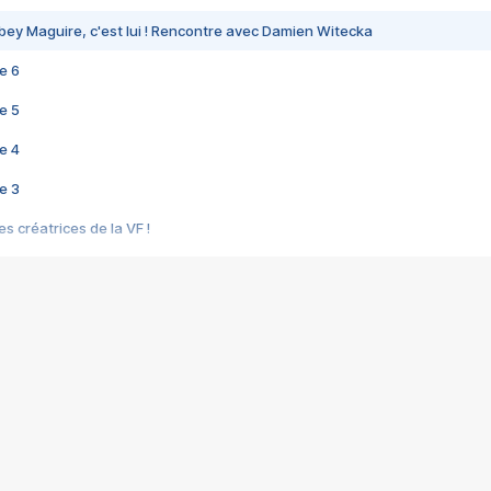
bey Maguire, c'est lui ! Rencontre avec Damien Witecka
e 6
e 5
e 4
e 3
s créatrices de la VF !
e 2
e 1
e Mektoub My Love arrive enfin ! Rencontre avec Shaïn Boumedine et Sal
i : après Toni en famille
elle réalise le bouleversant Dites lui que je l'aime
ais ! Rencontre autour de Vie privée de Rebecca Zlotowski