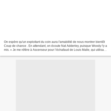
On espère qu'un exploitant du coin aura l'amabilité de nous montrer bientôt
Coup de chance . En attendant, on écoute Nat Adderley, puisque Woody l'y a
mis. « Je me réfère à Ascenseur pour l’échafaud de Louis Malle, qui utilisait
le jazz moderne. C’est...